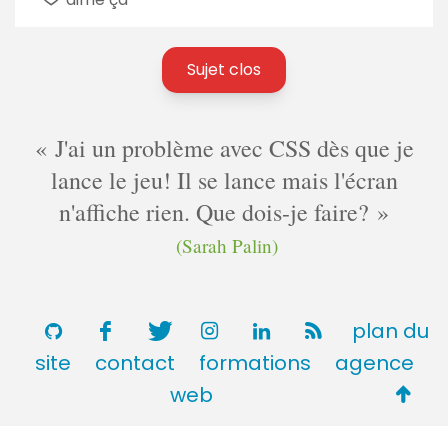
Sujet clos
J'ai un problème avec CSS dès que je
lance le jeu! Il se lance mais l'écran
n'affiche rien. Que dois-je faire?
(Sarah Palin)
plan du
site
contact
formations
agence
Retou
web
en