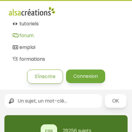
tutoriels
forum
emploi
formations
Connexion
S'inscrire
Rechercher
css
28256 sujets