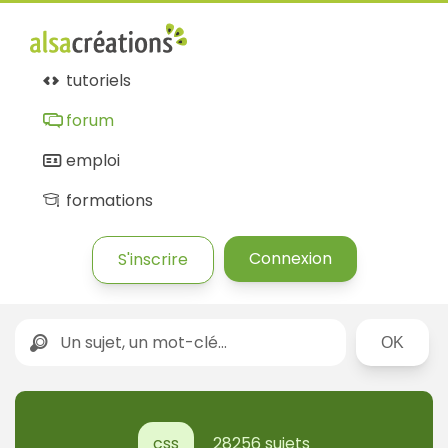
tutoriels
forum
emploi
formations
Connexion
S'inscrire
Rechercher
css
28256 sujets