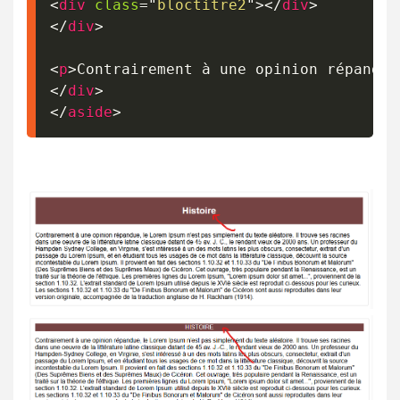
<
div
class
=
"
bloctitre2
"
>
</
div
>
</
div
>
<
p
>
Contrairement à une opinion répandue
</
div
>
</
aside
>