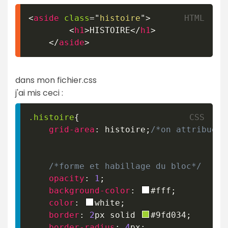
<
aside
class
=
"
histoire
"
>
<
h1
>
HISTOIRE
</
h1
>
</
aside
>
dans mon fichier.css
j'ai mis ceci :
.histoire
{
grid-area
:
 histoire
;
/*on attribue l
/*forme et habillage du bloc*/
opacity
:
1
;
background-color
:
#fff
;
color
:
white
;
border
:
2
px
 solid 
#9fd034
;
border-radius
:
4
px
;