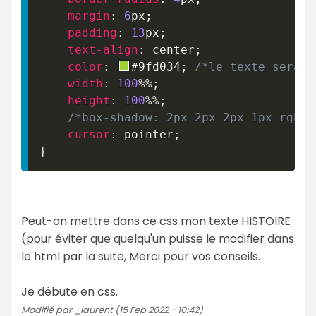
margin
:
6
px
;
padding
:
13
px
;
text-align
:
 center
;
color
:
#9fd034
;
/*le texte sera e
width
:
100
%
%
;
height
:
100
%
%
;
/*box-shadow: 2px 2px 2px 1px rgba(
cursor
:
 pointer
;
}
Peut-on mettre dans ce css mon texte HISTOIRE
(pour éviter que quelqu'un puisse le modifier dans
le html par la suite, Merci pour vos conseils.
Je débute en css.
Modifié par _laurent (15 Feb 2022 - 10:42)