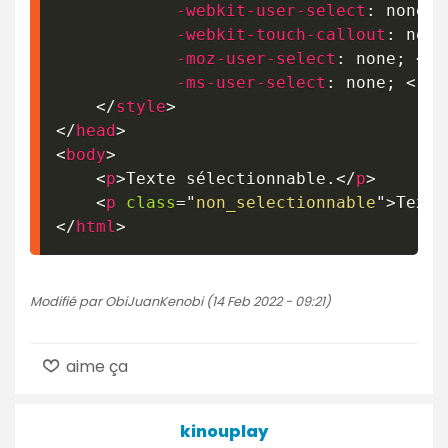
-webkit-user-select
:
 none
;
 
-webkit-touch-callout
:
 none
-moz-user-select
:
 none
;
 <!-
-ms-user-select
:
 none
;
 <!--
</
style
>
</
head
>
<
body
>
<
p
>
Texte sélectionnable.
</
p
>
<
p
class
=
"
non_selectionnable
"
>
Texte
</
html
>
Modifié par ObiJuanKenobi (14 Feb 2022 - 09:21)
aime ça
kinouplay