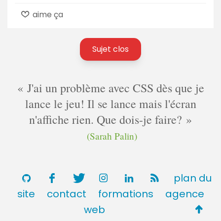
aime ça
Sujet clos
J'ai un problème avec CSS dès que je
lance le jeu! Il se lance mais l'écran
n'affiche rien. Que dois-je faire?
(Sarah Palin)
plan du
site
contact
formations
agence
Retou
web