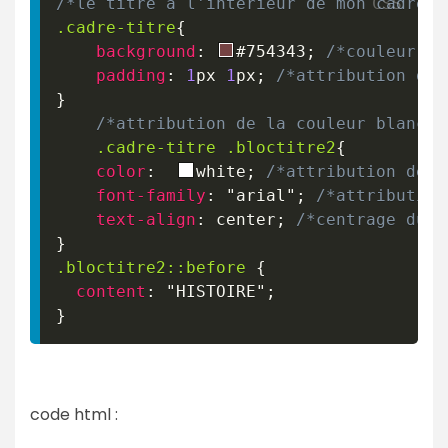
/*le titre à l'intérieur de mon cadre*/
.cadre-titre
{
background
:
#754343
;
/*couleur ma
padding
:
1
px
1
px
;
/*attribution d'u
}
/*attribution de la couleur blanche
.cadre-titre
.bloctitre2
{
color
:
white
;
/*attribution de l
font-family
:
"arial"
;
/*attribution
text-align
:
 center
;
/*centrage du t
}
.bloctitre2
::before
{
content
:
"HISTOIRE"
;
}
code html :