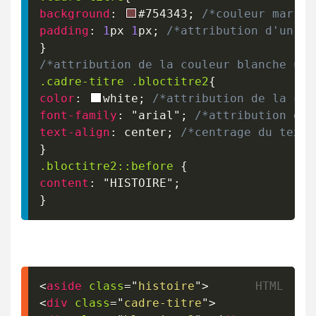
background
:
#754343
;
/*couleur marron
padding
:
1
px
1
px
;
/*attribution d'un ma
}
/*attribution de la couleur blanche uni
.cadre-titre
.bloctitre2
{
color
:
white
;
/*attribution de la cou
font-family
:
"arial"
;
/*attribution de 
text-align
:
 center
;
/*centrage du texte
}
.bloctitre2
::before
{
content
:
"HISTOIRE"
;
}
<
aside
class
=
"
histoire
"
>
<
div
class
=
"
cadre-titre
"
>