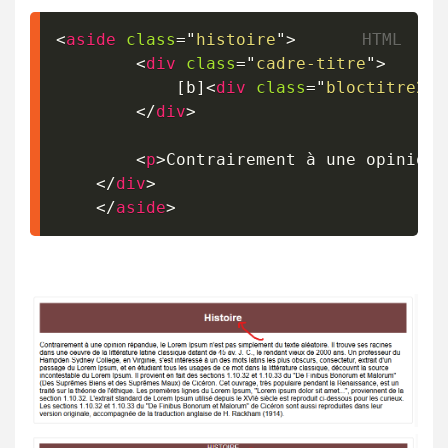
<
aside
class
=
"
histoire
"
>
<
div
class
=
"
cadre-titre
"
>
			[b]
<
div
class
=
"
bloctitre2
"
>
</
div
>
<
p
>
Contrairement à une opinion 
</
div
>
</
aside
>