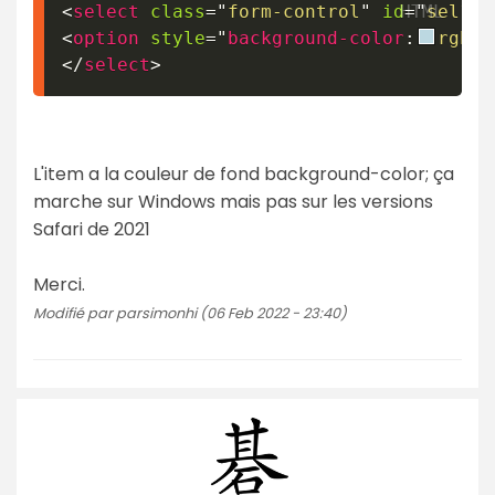
<
select
class
=
"
form-control
"
id
=
"
sel1
"
<
option
style
=
"
background-color
:
rgb
(
1
</
select
>
L'item a la couleur de fond background-color; ça
marche sur Windows mais pas sur les versions
Safari de 2021
Merci.
Modifié par parsimonhi (06 Feb 2022 - 23:40)