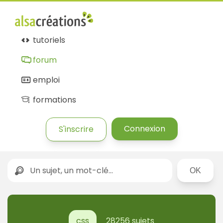
tutoriels
forum
emploi
formations
Connexion
S'inscrire
Rechercher
css
28256 sujets