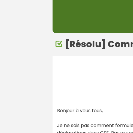
[Résolu] Comm
Bonjour à vous tous,
Je ne sais pas comment formuler
déclarations dans CSS. Par exemp