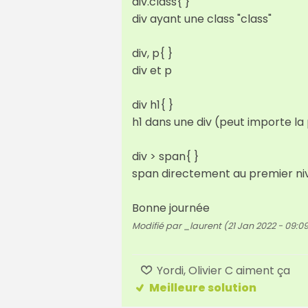
div.class{ }
div ayant une class "class"
div, p{ }
div et p
div h1{ }
h1 dans une div (peut importe la
div > span{ }
span directement au premier ni
Bonne journée
Modifié par _laurent (21 Jan 2022 - 09:0
Yordi, Olivier C aiment ça
Meilleure solution