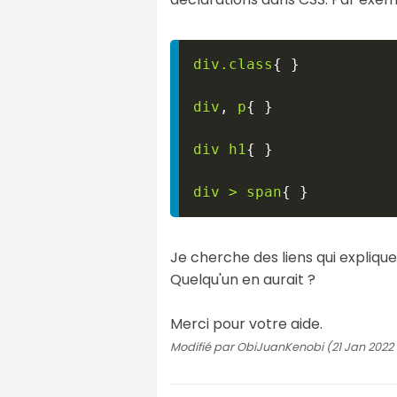
div
.class
{
}
div
,
 p
{
}
div h1
{
}
div 
>
 span
{
}
Je cherche des liens qui expliqu
Quelqu'un en aurait ?
Merci pour votre aide.
Modifié par ObiJuanKenobi (21 Jan 2022 