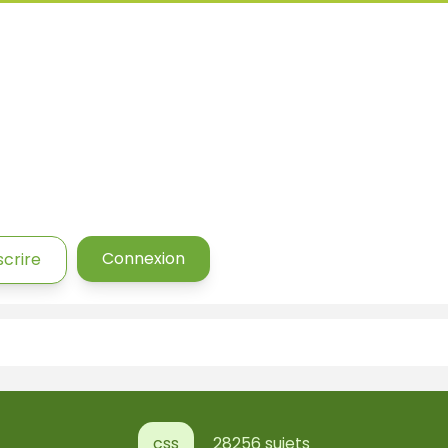
Connexion
scrire
css
28256 sujets