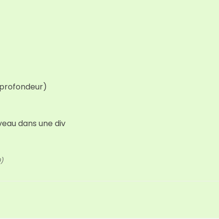
 profondeur)
veau dans une div
9)