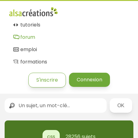
tutoriels
forum
emploi
formations
Connexion
S'inscrire
Rechercher
css
28256 sujets