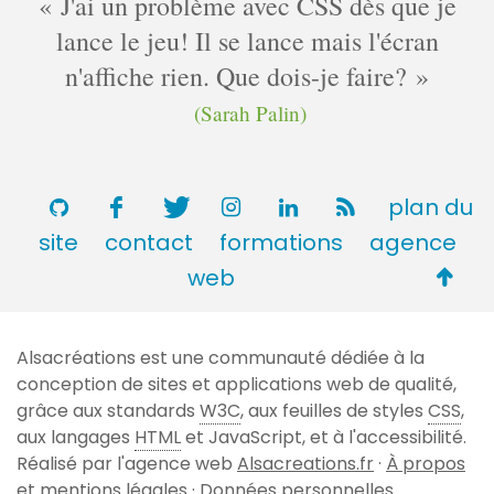
J'ai un problème avec CSS dès que je
lance le jeu! Il se lance mais l'écran
n'affiche rien. Que dois-je faire?
(Sarah Palin)
plan du
site
contact
formations
agence
Retou
web
en
haut
Alsacréations est une communauté dédiée à la
de
conception de sites et applications web de qualité,
page
grâce aux standards
W3C
, aux feuilles de styles
CSS
,
aux langages
HTML
et JavaScript, et à l'accessibilité.
Réalisé par l'agence web
Alsacreations.fr
·
À propos
et mentions légales
·
Données personnelles