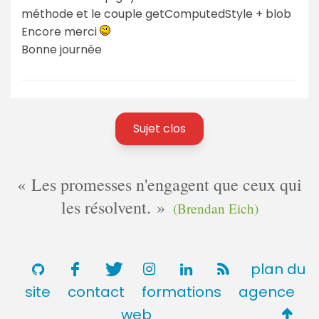
méthode et le couple getComputedStyle + blob
Encore merci
Bonne journée
Sujet clos
Les promesses n'engagent que ceux qui
les résolvent.
(Brendan Eich)
plan du
site
contact
formations
agence
Retou
web