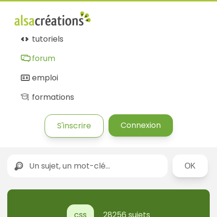
tutoriels
forum
emploi
formations
Connexion
S'inscrire
Rechercher
css
28256 sujets