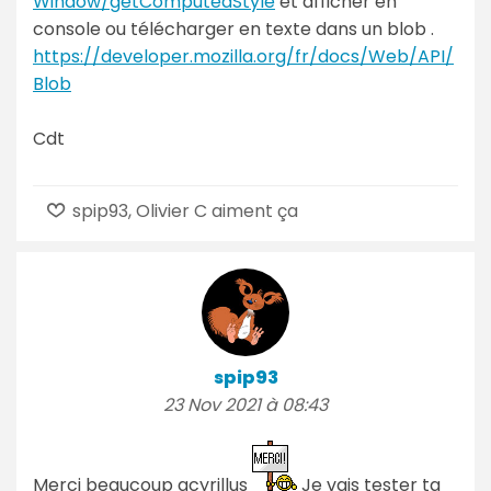
Window/getComputedStyle
et afficher en
console ou télécharger en texte dans un blob .
https://developer.mozilla.org/fr/docs/Web/API/
Blob
Cdt
spip93, Olivier C aiment ça
spip93
23 Nov 2021 à 08:43
Merci beaucoup gcyrillus
Je vais tester ta