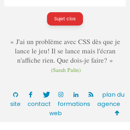
Sujet clos
J'ai un problème avec CSS dès que je
lance le jeu! Il se lance mais l'écran
n'affiche rien. Que dois-je faire?
(Sarah Palin)
plan du
site
contact
formations
agence
Retou
web
en