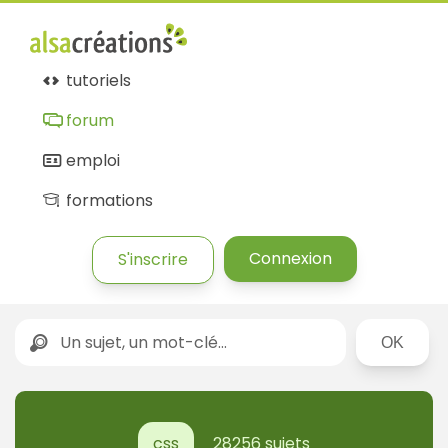
tutoriels
forum
emploi
formations
Connexion
S'inscrire
Rechercher
css
28256 sujets