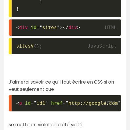
}
}
<
div
id
=
"
sites
"
>
</
div
>
sitesV
(
)
;
J'aimerai savoir ce qu'il faut écrire en CSS si on
veut seulement que
<
a
id
=
"
id1
"
href
=
"
http://google.com
"
>
<
p
se mette en violet s'il a été visité.