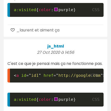
a
:visited
{
color
:
purple
}
_laurent et aiment ça
js_html
27 Oct 2020 à 14:56
C'est ce que je pensai mais ça ne fonctionne pas.
<
a
id
=
"
id1
"
href
=
"
http://google.com
"
>
<
p
a
:visited
{
color
:
purple
}