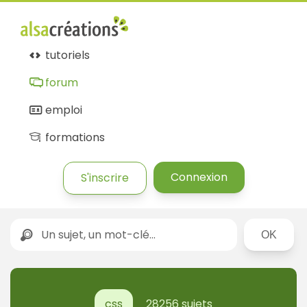
tutoriels
forum
emploi
formations
Connexion
S'inscrire
Rechercher
css
28256 sujets