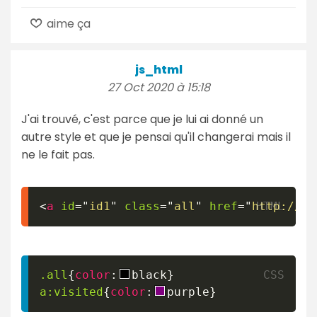
aime ça
js_html
27 Oct 2020 à 15:18
J'ai trouvé, c'est parce que je lui ai donné un
autre style et que je pensai qu'il changerai mais il
ne le fait pas.
<
a
id
=
"
id1
"
class
=
"
all
"
href
=
"
http://go
.all
{
color
:
black
}
a
:visited
{
color
:
purple
}