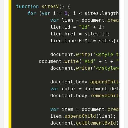
function
sitesV
(
)
{
for
(
var
 i 
=
0
;
 i 
<
 sites
.
length
;
 i
var
 lien 
=
 document
.
createE
    		lien
.
id 
=
"id"
+
 i
;
    		lien
.
href 
=
 sites
[
i
]
;
    		lien
.
innerHTML 
=
 sites
[
i
]
;
    		document
.
write
(
'<style type
   		document
.
write
(
'#id'
+
 i 
+
":vi
    		document
.
write
(
'</style>'
)
;
    		document
.
body
.
appendChild
(
l
var
 color 
=
 document
.
defaul
    		document
.
body
.
removeChild
(
l
var
 item 
=
 document
.
createE
    		item
.
appendChild
(
lien
)
;
    		document
.
getElementById
(
'si