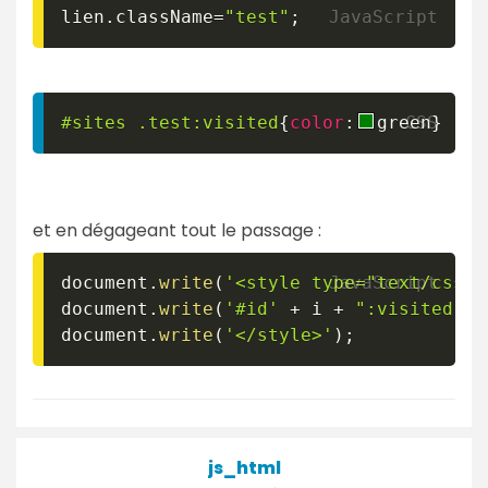
lien
.
className
=
"test"
;
#sites
.test
:visited
{
color
:
green
}
et en dégageant tout le passage :
document
.
write
(
'<style type="text/css">
document
.
write
(
'#id'
+
 i 
+
":visited {c
document
.
write
(
'</style>'
)
;
js_html