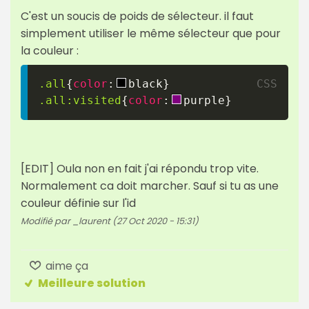
C'est un soucis de poids de sélecteur. il faut
simplement utiliser le même sélecteur que pour
la couleur :
.all
{
color
:
black
}
.all
:visited
{
color
:
purple
}
[EDIT] Oula non en fait j'ai répondu trop vite.
Normalement ca doit marcher. Sauf si tu as une
couleur définie sur l'id
Modifié par _laurent (27 Oct 2020 - 15:31)
aime ça
Meilleure solution