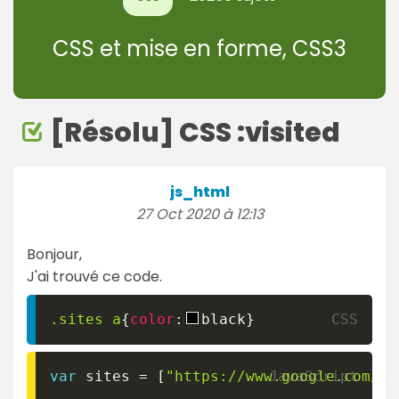
CSS et mise en forme, CSS3
[Résolu] CSS :visited
js_html
27 Oct 2020 à 12:13
Bonjour,
J'ai trouvé ce code.
.sites
 a
{
color
:
black
}
var
 sites 
=
[
"https://www.google.com/"
,