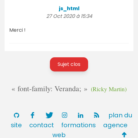
js_html
27 Oct 2020 à 15:34
Merci !
Sujet clos
font-family: Veranda;
(Ricky Martin)
plan du
site
contact
formations
agence
Retou
web