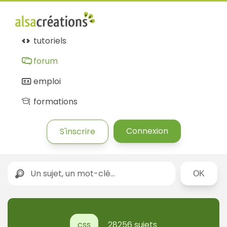
tutoriels
forum
emploi
formations
Connexion
S'inscrire
Rechercher
css
28256 sujets