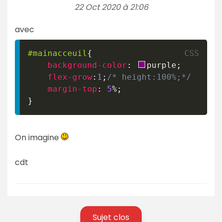
22 Oct 2020 à 21:06
avec
#mainacceuil
{
background-color
:
purple
;
flex-grow
:
1
;
/* height:100%;*/
margin-top
:
5
%
;
}
On imagine
cdt
Sujet clos