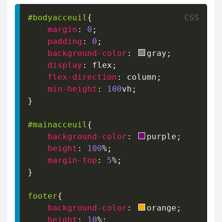
#bodyacceuil
{
margin
:
0
;
padding
:
0
;
background-color
:
gray
;
display
:
 flex
;
flex-direction
:
 column
;
min-height
:
100
vh
;
}
#mainacceuil
{
background-color
:
purple
;
height
:
100
%
;
margin-top
:
5
%
;
}
footer
{
background-color
:
orange
;
height
:
10
%
;