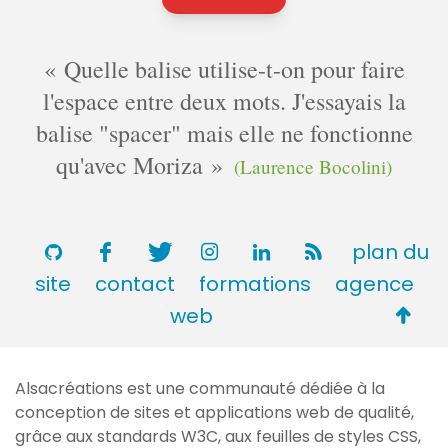
Quelle balise utilise-t-on pour faire
l'espace entre deux mots. J'essayais la
balise "spacer" mais elle ne fonctionne
qu'avec Moriza
(Laurence Bocolini)
plan du
site
contact
formations
agence
Retou
web
en
haut
Alsacréations est une communauté dédiée à la
de
conception de sites et applications web de qualité,
page
grâce aux standards
W3C
, aux feuilles de styles
CSS
,