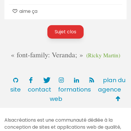
aime ça
Sujet clos
font-family: Veranda;
(Ricky Martin)
plan du
site
contact
formations
agence
Retou
web
en
haut
Alsacréations est une communauté dédiée à la
de
conception de sites et applications web de qualité,