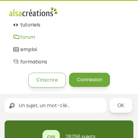
tutoriels
forum
emploi
formations
Connexion
S'inscrire
Rechercher
css
28256 sujets