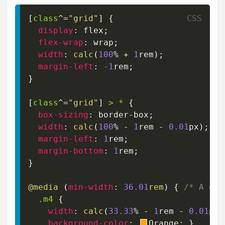
[
class
^=
"grid"
]
{
display
:
 flex
;
flex-wrap
:
 wrap
;
width
:
calc
(
100
%
+
1
rem
)
;
margin-left
:
-1
rem
;
}
[
class
^=
"grid"
]
>
 *
{
box-sizing
:
 border-box
;
width
:
calc
(
100
%
-
1
rem
-
0.01
px
)
;
margin-left
:
1
rem
;
margin-bottom
:
1
rem
;
}
@media
(
min-width
:
36.01
rem
)
{
/* A déf
.m4
{
width
:
calc
(
33.33
%
-
1
rem
-
0.01
px
)
background-color
:
Orange
;
}