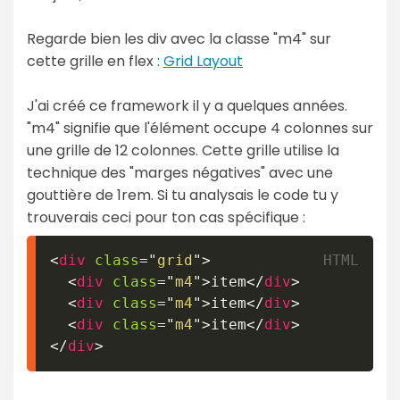
Regarde bien les div avec la classe "m4" sur
cette grille en flex :
Grid Layout
J'ai créé ce framework il y a quelques années.
"m4" signifie que l'élément occupe 4 colonnes sur
une grille de 12 colonnes. Cette grille utilise la
technique des "marges négatives" avec une
gouttière de 1rem. Si tu analysais le code tu y
trouverais ceci pour ton cas spécifique :
<
div
class
=
"
grid
"
>
<
div
class
=
"
m4
"
>
item
</
div
>
<
div
class
=
"
m4
"
>
item
</
div
>
<
div
class
=
"
m4
"
>
item
</
div
>
</
div
>