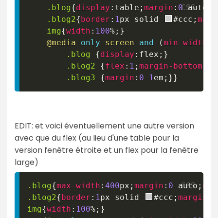
.blog
{
display
:
table
;
margin
:
0
 auto
;
}
.blog2
{
border
:
1
px
 solid 
#ccc
;
marg
img
{
width
:
100
%
;
}
@media
only
 screen 
and
(
min-width
:
8
.blog
{
display
:
flex
;
}
.blog2
{
flex
:
1
;
margin-bottom
:
0
;
.blog3
{
margin
:
0
1
em
;
}
}
EDIT: et voici éventuellement une autre version
avec que du flex (au lieu d'une table pour la
version fenêtre étroite et un flex pour la fenêtre
large)
.blog
{
max-width
:
400
px
;
margin
:
0
 auto
;
dis
.blog2
{
border
:
1
px
 solid 
#ccc
;
margin-b
img
{
width
:
100
%
;
}