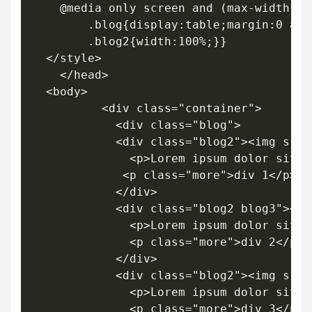
    @media only screen and (max-width:800
    	.blog{display:table;margin:0 auto;}

    	.blog2{width:100%;}}

  </style>

    </head>

  <body>

          <div class="container">

            <div class="blog">

            <div class="blog2"><img src=
              <p>Lorem ipsum dolor sit a
             <p class="more">div 1</p>

            </div>

            <div class="blog2 blog3"><im
              <p>Lorem ipsum dolor sit a
              <p class="more">div 2</p>

            </div>

            <div class="blog2"><img src=
              <p>Lorem ipsum dolor sit a
              <p class="more">div 3</p>
