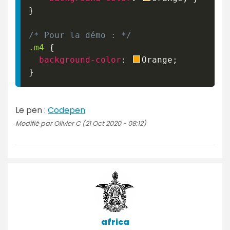
}
/* Pour la démo : */
.m4
{
background-color
:
Orange
;
}
Le pen :
Codepen
Modifié par Olivier C (21 Oct 2020 - 08:12)
africa