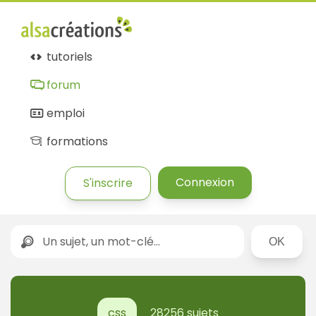
tutoriels
forum
emploi
formations
Connexion
S'inscrire
Rechercher
css
28256 sujets