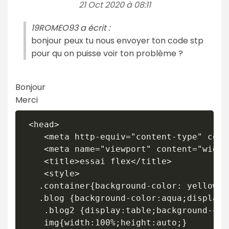
21 Oct 2020 à 08:11
19ROMEO93 a écrit :
bonjour peux tu nous envoyer ton code stp
pour qu on puisse voir ton problème ?
Bonjour
Merci
 <head>

    <meta http-equiv="content-type" cont
    <meta name="viewport" content="width
    <title>essai flex</title>

    <style>

   .container{background-color: yellow;m
   .blog {background-color:aqua;display:
    .blog2 {display:table;background-col
    img{width:100%;height:auto;}
