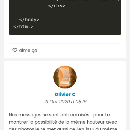
            </div>

  </body>

</html>
aime ça
Olivier C
21 Oct 2020 à 08:16
Nos messages se sont entrecroisés... pour te
montrer la possibilité de la même hauteur avec
des photos je te met aussi ce lien, issu du même