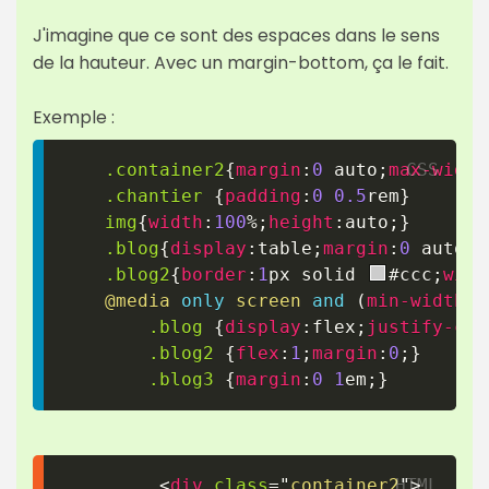
J'imagine que ce sont des espaces dans le sens
de la hauteur. Avec un margin-bottom, ça le fait.
Exemple :
.container2
{
margin
:
0
 auto
;
max-width
.chantier
{
padding
:
0
0.5
rem
}
img
{
width
:
100
%
;
height
:
auto
;
}
.blog
{
display
:
table
;
margin
:
0
 auto
;
}
.blog2
{
border
:
1
px
 solid 
#ccc
;
widt
@media
only
 screen 
and
(
min-width
:
8
.blog
{
display
:
flex
;
justify-con
.blog2
{
flex
:
1
;
margin
:
0
;
}
.blog3
{
margin
:
0
1
em
;
}
<
div
class
=
"
container2
"
>