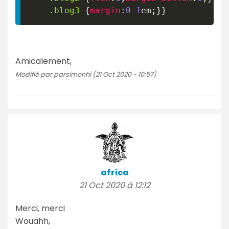
.blog3
{
margin
:
0
1
em
;
}
}
Amicalement,
Modifié par parsimonhi (21 Oct 2020 - 10:57)
africa
21 Oct 2020 à 12:12
Merci, merci
Wouahh,