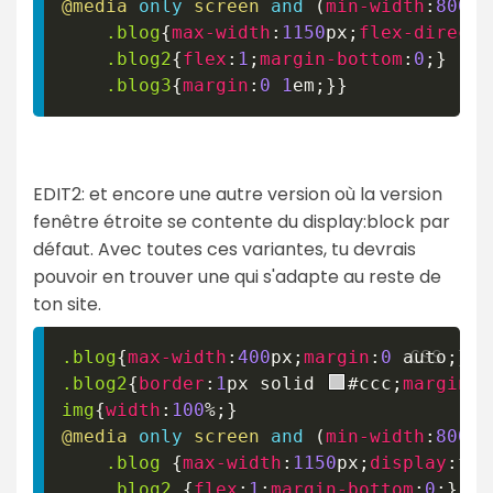
@media
only
 screen 
and
(
min-width
:
800
px
.blog
{
max-width
:
1150
px
;
flex-directi
.blog2
{
flex
:
1
;
margin-bottom
:
0
;
}
.blog3
{
margin
:
0
1
em
;
}
}
EDIT2: et encore une autre version où la version
fenêtre étroite se contente du display:block par
défaut. Avec toutes ces variantes, tu devrais
pouvoir en trouver une qui s'adapte au reste de
ton site.
.blog
{
max-width
:
400
px
;
margin
:
0
 auto
;
}
.blog2
{
border
:
1
px
 solid 
#ccc
;
margin-b
img
{
width
:
100
%
;
}
@media
only
 screen 
and
(
min-width
:
800
px
.blog
{
max-width
:
1150
px
;
display
:
fle
.blog2
{
flex
:
1
;
margin-bottom
:
0
;
}