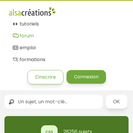
tutoriels
forum
emploi
formations
Connexion
S'inscrire
Rechercher
css
28256 sujets