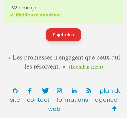
aime ça
Meilleure solution
Sujet clos
Les promesses n'engagent que ceux qui
les résolvent.
(Brendan Eich)
plan du
site
contact
formations
agence
Retou
web
en
haut