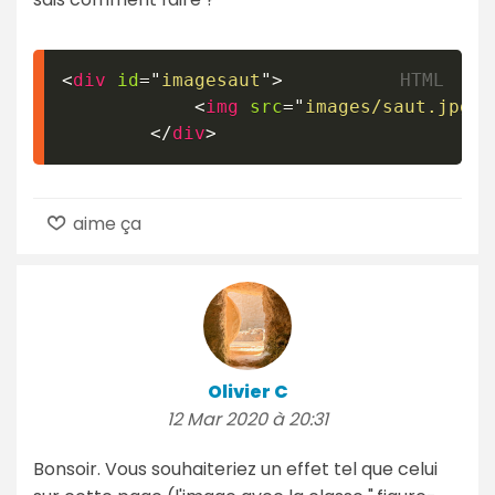
<
div
id
=
"
imagesaut
"
>
<
img
src
=
"
images/saut.jpg
"
</
div
>
aime ça
Olivier C
12 Mar 2020 à 20:31
Bonsoir. Vous souhaiteriez un effet tel que celui