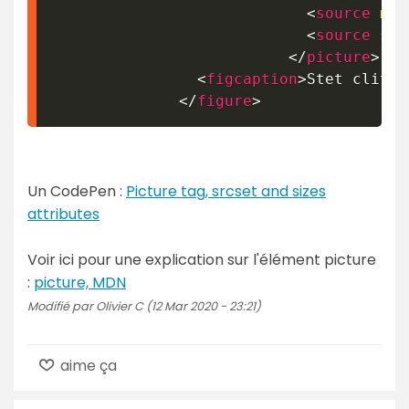
<
source
med
<
source
src
</
picture
>
<
figcaption
>
Stet clita 
</
figure
>
Un CodePen :
Picture tag, srcset and sizes
attributes
Voir ici pour une explication sur l'élément picture
:
picture, MDN
Modifié par Olivier C (12 Mar 2020 - 23:21)
aime ça