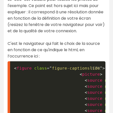
l'exemple. Ce point est hors sujet ici mais pour
expliquer : il correspond à une résolution donnée
en fonction de la définition de votre écran
(resizez la fenêtre de votre navigateur pour voir)
et de la qualité de votre connexion.
C'est le navigateur qui fait le choix de la source
en fonction de ce qu'indique le html, en
l’occurrence ici :
<
figure
class
=
"
figure-captionslide
"
>
<
picture
>
<
source
med
<
source
med
<
source
med
<
source
med
<
source
med
<
source
med