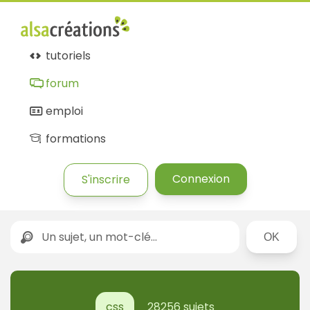
tutoriels
forum
emploi
formations
Connexion
S'inscrire
Rechercher
css
28256 sujets