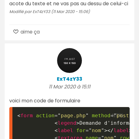
acote du texte et ne vas pas au dessu de celui-ci
Modifié par ExT4zY33 (11 Mar 2020 - 15:06)
aime ça
ExT4zY33
11 Mar 2020 à 15:11
voici mon code de formulaire
<
form
action
=
"
page.php
"
method
=
"
post
"
>
<
legend
>
Demande d'informati
<
label
for
=
"
nom
"
>
</
label
>
<
textarea
name
=
"
nom
"
rows
=
"