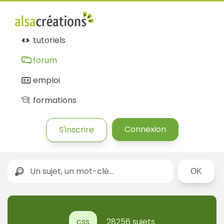
tutoriels
forum
emploi
formations
Connexion
S'inscrire
Rechercher
css
28256 sujets