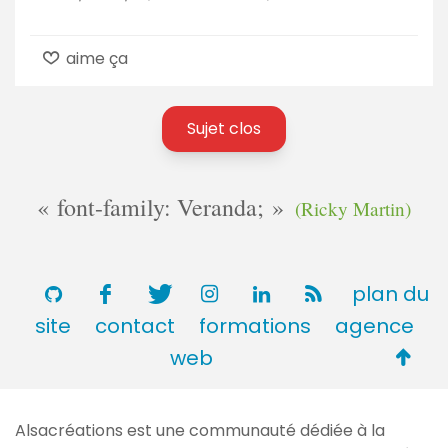
aime ça
Sujet clos
font-family: Veranda;
(Ricky Martin)
plan du
site
contact
formations
agence
Retou
web
en
haut
Alsacréations est une communauté dédiée à la
de