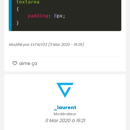
textarea
{
padding
:
8
px
;
}
Modifié par ExT4zY33 (11 Mar 2020 - 15:25)
aime ça
_laurent
Modérateur
11 Mar 2020 à 16:21