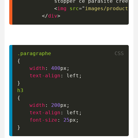
			stopper ce parasite créè 
<
img
src
=
"
images/product-01
</
div
>
.paragraphe
{
width
:
400
px
;
text-align
:
 left
;
}
h3
{
width
:
200
px
;
text-align
:
 left
;
font-size
:
25
px
;
}