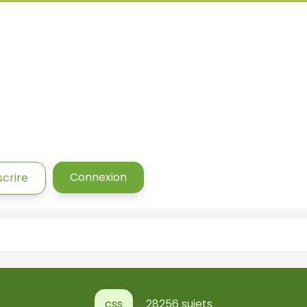
Connexion
scrire
css
28256 sujets