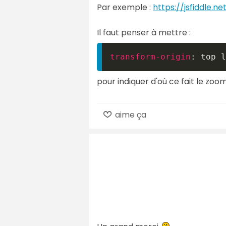
Par exemple :
https://jsfiddle.n
Il faut penser à mettre :
transform-origin
:
 top l
pour indiquer d'où ce fait le zoo
aime ça