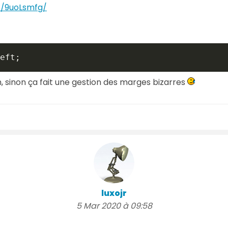
et/9uoLsmfg/
eft
;
m, sinon ça fait une gestion des marges bizarres
luxojr
5 Mar 2020 à 09:58