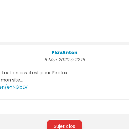
FlavAnton
5 Mar 2020 à 22:16
..tout en css..il est pour Firefox.
 mon site...
pen/eYNGbLV
Sujet clos