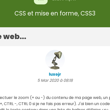
CSS et mise en forme, CSS3
 web...
luxojr
5 Mar 2020 à 08:18
fectuer le zoom (+ ou -) du contenu de ma page web, un
 CTRL -, CTRL 0 si je ne fais pas erreur). J'ai bien un cod
it le texte contenu dans une liste de balises définies,<p>,