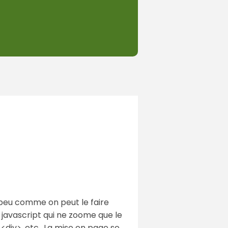
 peu comme on peut le faire
e javascript qui ne zoome que le
 <div>, etc.. La mise en page se