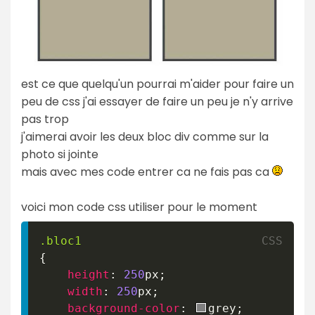
est ce que quelqu'un pourrai m'aider pour faire un
peu de css j'ai essayer de faire un peu je n'y arrive
pas trop
j'aimerai avoir les deux bloc div comme sur la
photo si jointe
mais avec mes code entrer ca ne fais pas ca
voici mon code css utiliser pour le moment
.bloc1
{
height
:
250
px
;
width
:
250
px
;
background-color
:
grey
;