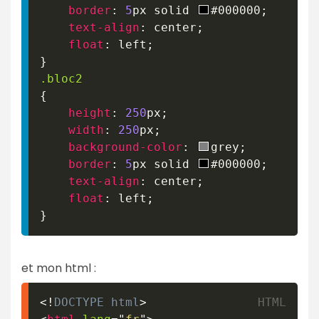
border
:
5
px
 solid 
#000000
;
text-align
:
 center
;
float
:
 left
;
}
.bloc2
{
height
:
250
px
;
width
:
250
px
;
background-color
:
grey
;
border
:
5
px
 solid 
#000000
;
text-align
:
 center
;
float
:
 left
;
}
et mon html :
<!
DOCTYPE
html
>