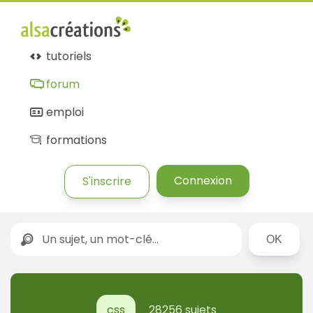
tutoriels
forum
emploi
formations
Connexion
S'inscrire
Rechercher
css
28256 sujets