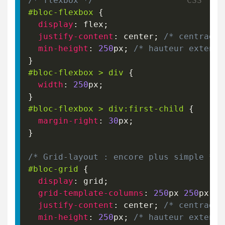
/* flexbox */
#bloc-flexbox
{
display
:
 flex
;
justify-content
:
 center
;
/* centrage 
min-height
:
250
px
;
/* hauteur extensi
}
#bloc-flexbox
>
 div
{
width
:
250
px
;
}
#bloc-flexbox
>
 div
:first-child
{
margin-right
:
30
px
;
}
/* Grid-layout : encore plus simple */
#bloc-grid
{
display
:
 grid
;
grid-template-columns
:
250
px
250
px
;
/
justify-content
:
 center
;
/* centrage 
min-height
:
250
px
;
/* hauteur extensi