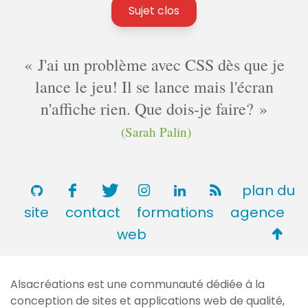
Sujet clos
J'ai un problème avec CSS dès que je
lance le jeu! Il se lance mais l'écran
n'affiche rien. Que dois-je faire?
(Sarah Palin)
plan du
site
contact
formations
agence
Retou
web
en
haut
Alsacréations est une communauté dédiée à la
de
conception de sites et applications web de qualité,