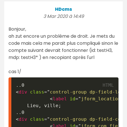
HDcms
3 Mar 2020 à 14:49
Bonjour,
ah zut encore un problème de droit. Je mets du
code mais cela me parait plus compliqué sinon le
compte suivant devrait fonctionner (id: testH3,
mdp: testH3* ) en recopiant après l'url
cas 1/
<
div
class
=
"
control-group dp-field-loca
<
label
id
=
"
jform_location_i
	Lieu, ville; 

<
div
class
=
"
control-group dp-field-cout
<
label
id
=
"
jform_com_fields