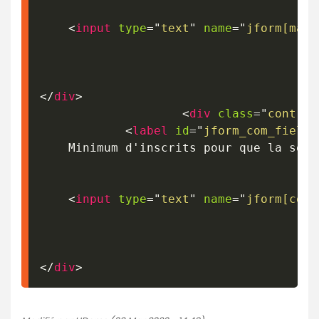
<
input
type
=
"
text
"
name
=
"
jform[max_
</
div
>
<
div
class
=
"
control
<
label
id
=
"
jform_com_fields
	Minimum d'inscrits pour que la sor
<
input
type
=
"
text
"
name
=
"
jform[com_
</
div
>