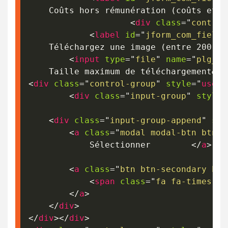
	Coûts hors rémunération (coûts et 
<
div
class
=
"
control
<
label
id
=
"
jform_com_fields
	Téléchargez une image (entre 200 k
<
input
type
=
"
file
"
name
=
"
plg_fi
	Taille maximum de téléchargement
&nb
<
div
class
=
"
control-group
"
style
=
"
user-
<
div
class
=
"
input-group
"
style
=
<
div
class
=
"
input-group-append
"
sty
<
a
class
=
"
modal modal-btn btn-p
			Sélectionner		
</
a
>
<
a
class
=
"
btn btn-secondary has
<
span
class
=
"
fa fa-times
"
a
</
a
>
</
div
>
</
div
>
</
div
>