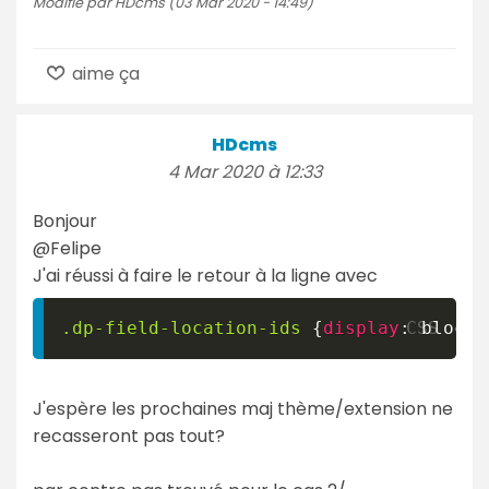
Modifié par HDcms (03 Mar 2020 - 14:49)
aime ça
HDcms
4 Mar 2020 à 12:33
Bonjour
@Felipe
J'ai réussi à faire le retour à la ligne avec
.dp-field-location-ids
{
display
:
 block 
J'espère les prochaines maj thème/extension ne
recasseront pas tout?