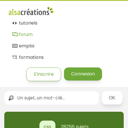
tutoriels
forum
emploi
formations
Connexion
S'inscrire
Rechercher
css
28256 sujets