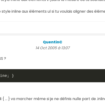
 style inline aux éléments ul si tu voulais aligner des éléme
QuentinC
14 Oct 2005 à 13:07
SS ?
 { ... } va marcher même si je ne définis nulle part de .inline 