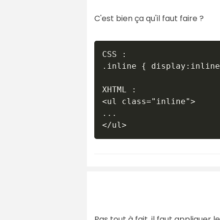
C'est bien ça qu'il faut faire ?
CSS :

.inline { display:inline
XHTML :

<ul class="inline">

...

Pas tout à fait, il faut appliquer 