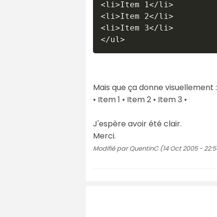
<li>Item 1</li>

<li>Item 2</li>

<li>Item 3</li>

Mais que ça donne visuellement :
• Item 1 • Item 2 • Item 3 •
J'espère avoir été clair.
Merci.
Modifié par QuentinC (14 Oct 2005 - 22:5