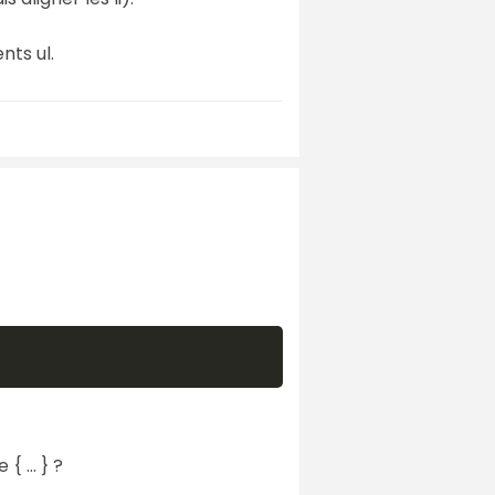
nts ul.
{ ... } ?