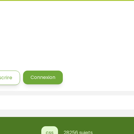
Connexion
scrire
css
28256 sujets