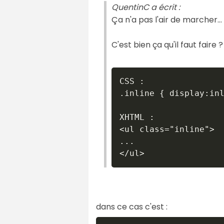
QuentinC a écrit :
Ça n'a pas l'air de marcher... 
C'est bien ça qu'il faut faire ?
CSS :

.inline { display:inl
XHTML :

<ul class="inline">

...

dans ce cas c'est :