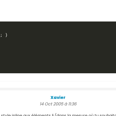
; }

Xavier
14 Oct 2005 à 11:36
le style inline aux éléments li (dans la mesure où tu souhaitai