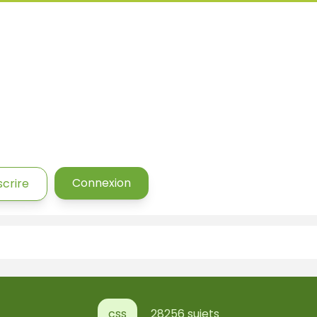
Connexion
scrire
css
28256 sujets