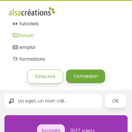
tutoriels
forum
emploi
formations
Connexion
S'inscrire
Rechercher
formats
1637 sujets