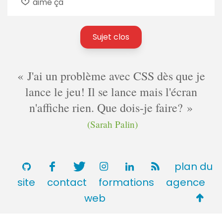
aime ça
Sujet clos
J'ai un problème avec CSS dès que je
lance le jeu! Il se lance mais l'écran
n'affiche rien. Que dois-je faire?
(Sarah Palin)
plan du
site
contact
formations
agence
Retou
web
en