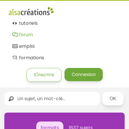
tutoriels
forum
emploi
formations
Connexion
S'inscrire
Rechercher
formats
1637 sujets