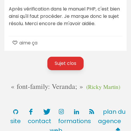
Après vérification dans le manuel PHP, c'est bien
ainsi qu'il faut procéder. Je marque donc le sujet
résolu. Merci encore de m'avoir aidée.
aime ça
Sujet clos
font-family: Veranda;
(Ricky Martin)
plan du
site
contact
formations
agence
Retou
web