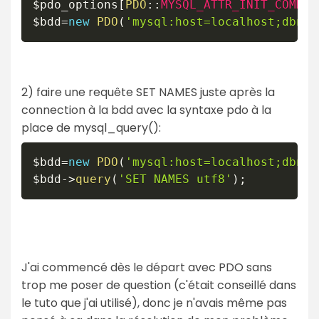
$pdo_options
[
PDO
::
MYSQL_ATTR_INIT_COMMAN
$bdd
=
new
PDO
(
'mysql:host=localhost;dbnam
2) faire une requête SET NAMES juste après la
connection à la bdd avec la syntaxe pdo à la
place de mysql_query():
$bdd
=
new
PDO
(
'mysql:host=localhost;dbnam
$bdd
->
query
(
'SET NAMES utf8'
)
;
J'ai commencé dès le départ avec PDO sans
trop me poser de question (c'était conseillé dans
le tuto que j'ai utilisé), donc je n'avais même pas