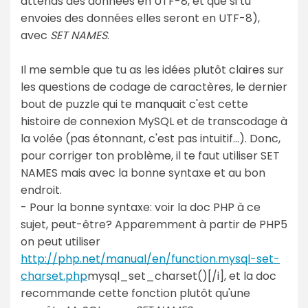
attends des données en UTF-8, et que si tu
envoies des données elles seront en UTF-8),
avec
SET NAMES
.
Il me semble que tu as les idées plutôt claires sur
les questions de codage de caractères, le dernier
bout de puzzle qui te manquait c'est cette
histoire de connexion MySQL et de transcodage à
la volée (pas étonnant, c'est pas intuitif...). Donc,
pour corriger ton problème, il te faut utiliser SET
NAMES mais avec la bonne syntaxe et au bon
endroit.
- Pour la bonne syntaxe: voir la doc PHP à ce
sujet, peut-être? Apparemment à partir de PHP5
on peut utiliser
http://php.net/manual/en/function.mysql-set-
charset.php
mysql_set_charset()[/i], et la doc
recommande cette fonction plutôt qu'une