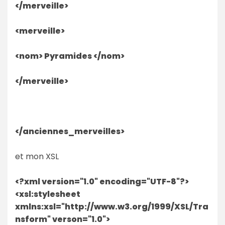
</merveille>
<merveille>
<nom> Pyramides </nom>
</merveille>
</anciennes_merveilles>
et mon XSL
<?xml version="1.0" encoding="UTF-8"?>
<xsl:stylesheet
xmlns:xsl="http://www.w3.org/1999/XSL/Tra
nsform" verson="1.0">