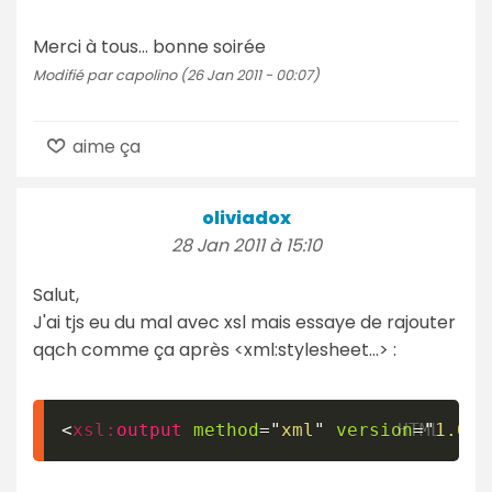
Merci à tous... bonne soirée
Modifié par capolino (26 Jan 2011 - 00:07)
aime ça
oliviadox
28 Jan 2011 à 15:10
Salut,
J'ai tjs eu du mal avec xsl mais essaye de rajouter
qqch comme ça après <xml:stylesheet...> :
<
xsl:
output
method
=
"
xml
"
version
=
"
1.0
"