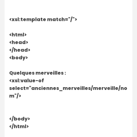
<xsl:template match="/">
<html>
<head>
</head>
<body>
Quelques merveilles :
<xsl:value-of
select="anciennes_merveilles/merveille/no
m"/>
</body>
</html>