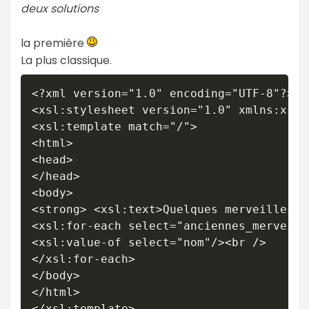
deux solutions
la première
La plus classique.
<?xml version="1.0" encoding="UTF-8"?>

<xsl:stylesheet version="1.0" xmlns:xsl=
<xsl:template match="/">

<html>

<head>

</head>

<body>

<strong> <xsl:text>Quelques merveilles :
<xsl:for-each select="anciennes_merveill
<xsl:value-of select="nom"/><br />

</xsl:for-each>

</body>

</html>

</xsl:template>
