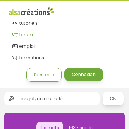
tutoriels
forum
emploi
formations
Connexion
S'inscrire
Rechercher
formats
1637 sujets