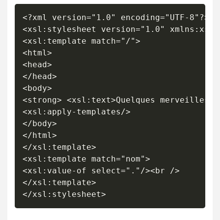
<?xml version="1.0" encoding="UTF-8"?>

<xsl:stylesheet version="1.0" xmlns:xsl=
<xsl:template match="/">

<html>

<head>

</head>

<body>

<strong> <xsl:text>Quelques merveilles :
<xsl:apply-templates/>

</body>

</html>

</xsl:template>

<xsl:template match="nom">

<xsl:value-of select="."/><br />

</xsl:template>

</xsl:stylesheet>