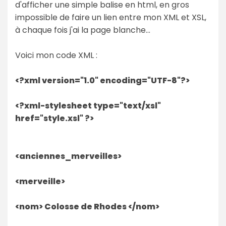
d'afficher une simple balise en html, en gros
impossible de faire un lien entre mon XML et XSL,
à chaque fois j'ai la page blanche...
Voici mon code XML :
<?xml version="1.0" encoding="UTF-8"?>
<?xml-stylesheet type="text/xsl"
href="style.xsl" ?>
<anciennes_merveilles>
<merveille>
<nom> Colosse de Rhodes </nom>