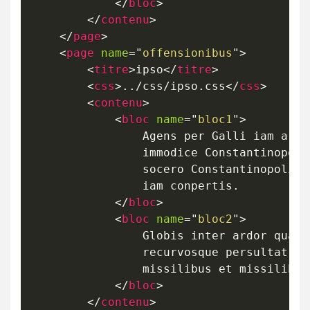
</
bloc
>
</
contenu
>
</
page
>
<
page
name
=
"
offensionibus
"
>
<
titre
>
ipso
</
titre
>
<
css
>
../css/ipso.css
</
css
>
<
contenu
>
<
bloc
name
=
"
bloc1
"
>
				Agens per Galli iam artissime 

				immodice Constantinopolim Apollinaris 

				socero Constantinopolim Armeniam numeros

				iam conpertis.

</
bloc
>
<
bloc
name
=
"
bloc2
"
>
				Globis inter ardor quae ut

				recurvosque persultat et ardor ingenti inter et 

				missilibus et missilibus.

</
bloc
>
</
contenu
>