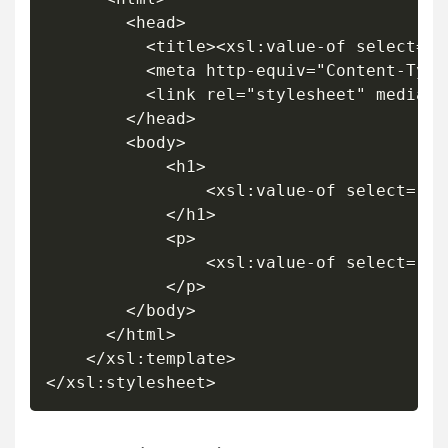
		<head>

		  <title><xsl:value-of select="@name" /></title>

		  <meta http-equiv="Content-Type" content="text/html; charset=utf-8" />

		  <link rel="stylesheet" media="screen" type="text/css" href="{css}" />

		</head>

		<body>

			<h1>

				<xsl:value-of select="titre" />

			</h1>

			<p>

				<xsl:value-of select="contenu/bloc[@name='bloc1']" />

			</p>

		</body>

	  </html>

	</xsl:template>
