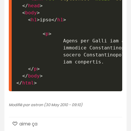
</
head
>
<
body
>
<
h1
>
ipso
</
h1
>
<
p
>
				Agens per Galli iam artissime 

				immodice Constantinopolim Apollinaris 

				socero Constantinopolim Armeniam numeros

				iam conpertis.

</
p
>
</
body
>
</
html
>
Modifié par astron (30 May 2010 - 09:10)
aime ça