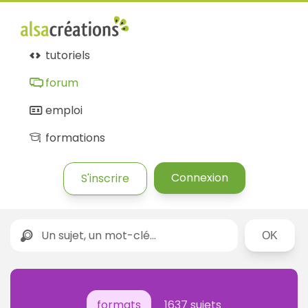
tutoriels
forum
emploi
formations
Connexion
S'inscrire
Rechercher
formats
1637 sujets