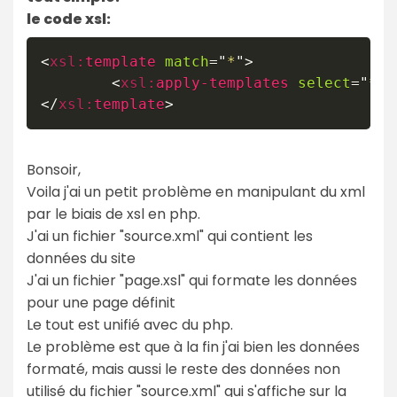
le code xsl:
<
xsl:
template
match
=
"
*
"
>
<
xsl:
apply-templates
select
=
"
*
"
/
</
xsl:
template
>
Bonsoir,
Voila j'ai un petit problème en manipulant du xml
par le biais de xsl en php.
J'ai un fichier "source.xml" qui contient les
données du site
J'ai un fichier "page.xsl" qui formate les données
pour une page définit
Le tout est unifié avec du php.
Le problème est que à la fin j'ai bien les données
formaté, mais aussi le reste des données non
utilisé du fichier "source.xml" qui s'affiche sur la