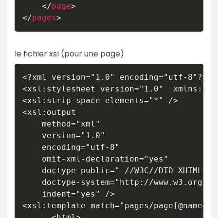
</
page
>
</
pages
>
le fichier xsl (pour une page)
<?xml version="1.0" encoding="utf-8"?>

<xsl:stylesheet version="1.0"  xmlns:xsl
<xsl:strip-space elements="*" />

<xsl:output

	method="xml"

	version="1.0"

	encoding="utf-8"

	omit-xml-declaration="yes"

	doctype-public="-//W3C//DTD XHTML 1.0 Strict//EN"

	doctype-system="http://www.w3.org/TR/xhtml1/DTD/xhtml1-strict.dtd"

	indent="yes" />

<xsl:template match="pages/page[@name='o
	  <html>
