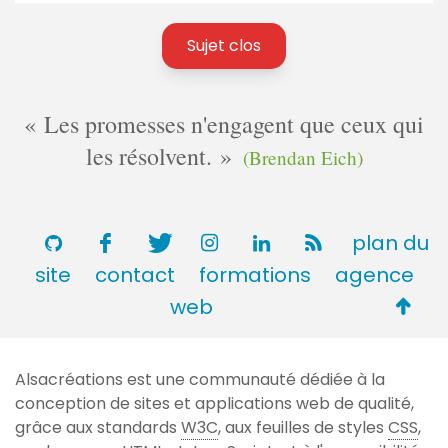
Sujet clos
Les promesses n'engagent que ceux qui
les résolvent.
(Brendan Eich)
plan du
site
contact
formations
agence
Retou
web
en
haut
Alsacréations est une communauté dédiée à la
de
conception de sites et applications web de qualité,
page
grâce aux standards
W3C
, aux feuilles de styles
CSS
,