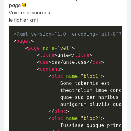
page
.
Voici mes sources:
le fichier xml
<?xml version="1.0" encoding="utf-8"?>
<
pages
>
<
page
name
=
"
vel
"
>
<
titre
>
ante
</
titre
>
<
css
>
css/ante.css
</
css
>
<
contenu
>
<
bloc
name
=
"
bloc1
"
>
				Sono tabernis est 

				theatralium imae concrepantes

				quae sua per naribus praecipua delicta

				aurigarum pluviis quae.

</
bloc
>
<
bloc
name
=
"
bloc2
"
>
				Iussisse quoque principes propositum in adulatorum
