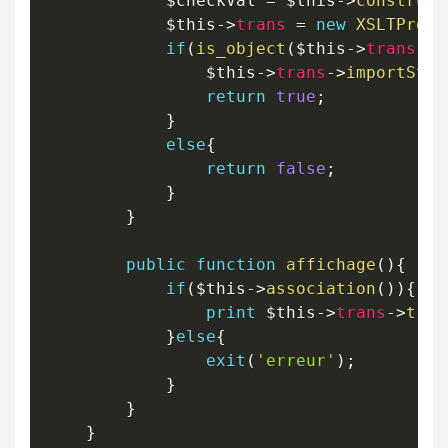
$checkVal
=
$this
->
construct
$this
->
trans
=
new
XSLTProce
if
(
is_object
(
$this
->
trans
)
&
$this
->
trans
->
importStyl
return
true
;
}
else
{
return
false
;
}
}
public
function
affichage
(
)
{
if
(
$this
->
association
(
)
)
{
print
$this
->
trans
->
tran
}
else
{
exit
(
'erreur'
)
;
}
}
}