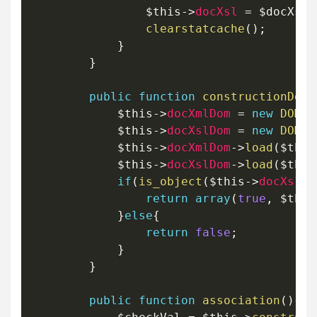
$this
->
docXsl
=
$docXsl
;
clearstatcache
(
)
;
}
}
public
function
constructionDom
(
$this
->
docXmlDom
=
new
DOMDo
$this
->
docXslDom
=
new
DOMDo
$this
->
docXmlDom
->
load
(
$this
$this
->
docXslDom
->
load
(
$this
if
(
is_object
(
$this
->
docXslDo
return
array
(
true
,
$this
}
else
{
return
false
;
}
}
public
function
association
(
)
{