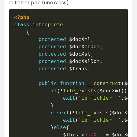
le fichier php (une class)
<?php
class
interprete
{
protected
$docXml
;
protected
$docXmlDom
;
protected
$docXsl
;
protected
$docXslDom
;
protected
$trans
;
public
function
__construct
(
$doc
if
(
!
file_exists
(
$docXml
)
)
{
exit
(
'Le fichier "'
.
$doc
}
elseif
(
!
file_exists
(
$docXsl
)
exit
(
'Le fichier "'
.
$doc
}
else
{
$this
->
docXml
=
$docXml
;