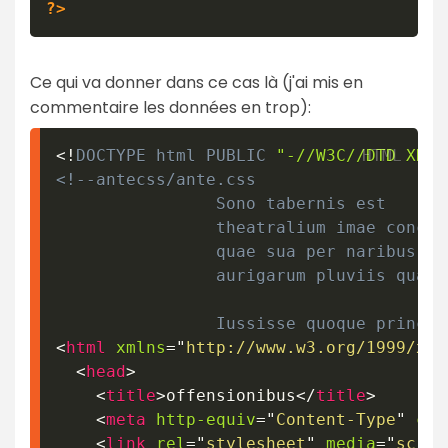
?>
Ce qui va donner dans ce cas là (j'ai mis en
commentaire les données en trop):
<!
DOCTYPE
html
PUBLIC
"-//W3C//DTD XHTM
<!--antecss/ante.css

				Sono tabernis est 

				theatralium imae concrepantes

				quae sua per naribus praecipua delicta

				aurigarum pluviis quae.

				Iussisse quoque prin
<
html
xmlns
=
"
http://www.w3.org/1999/xht
<
head
>
<
title
>
offensionibus
</
title
>
<
meta
http-equiv
=
"
Content-Type
"
con
<
link
rel
=
"
stylesheet
"
media
=
"
scree