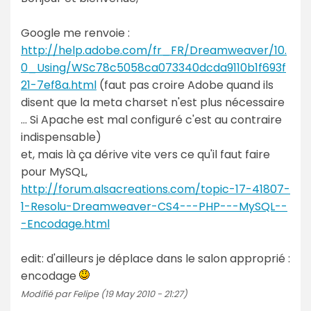
Google me renvoie :
http://help.adobe.com/fr_FR/Dreamweaver/10.
0_Using/WSc78c5058ca073340dcda9110b1f693f
21-7ef8a.html
(faut pas croire Adobe quand ils
disent que la meta charset n'est plus nécessaire
... Si Apache est mal configuré c'est au contraire
indispensable)
et, mais là ça dérive vite vers ce qu'il faut faire
pour MySQL,
http://forum.alsacreations.com/topic-17-41807-
1-Resolu-Dreamweaver-CS4---PHP---MySQL--
-Encodage.html
edit: d'ailleurs je déplace dans le salon approprié :
encodage
Modifié par Felipe (19 May 2010 - 21:27)