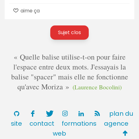
aime ça
Sujet clos
Quelle balise utilise-t-on pour faire
l'espace entre deux mots. J'essayais la
balise "spacer" mais elle ne fonctionne
qu'avec Moriza
(Laurence Bocolini)
plan du
site
contact
formations
agence
Retou
web