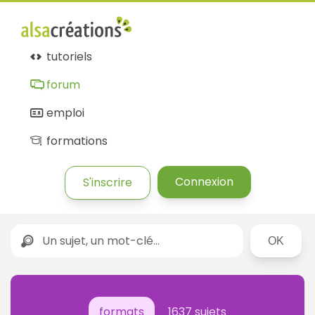
tutoriels
forum
emploi
formations
Connexion
S'inscrire
Rechercher
formats
1637 sujets