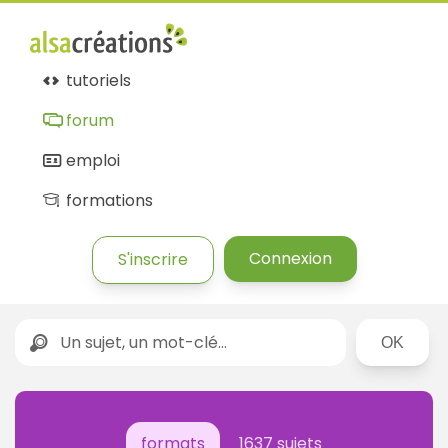
tutoriels
forum
emploi
formations
Connexion
S'inscrire
Rechercher
formats
1637 sujets