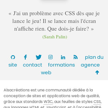
J'ai un problème avec CSS dès que je
lance le jeu! Il se lance mais l'écran
n'affiche rien. Que dois-je faire?
(Sarah Palin)
plan du
site
contact
formations
agence
Retou
web
en
haut
Alsacréations est une communauté dédiée à la
de
conception de sites et applications web de qualité,
page
grâce aux standards
W3C
, aux feuilles de styles
CSS
,
aux langages
HTML
et JavaScript, et à l'accessibilité.