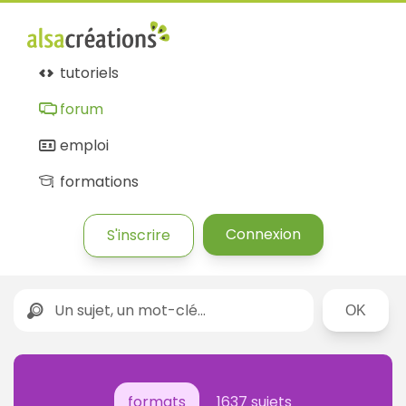
tutoriels
forum
emploi
formations
Connexion
S'inscrire
Rechercher
formats
1637 sujets