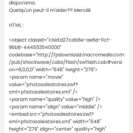
diaporama.
Quelqu'un peut-il m'aider?? Merciiiii
HTML :
<object classid="clsid:d27cdb6e-ae6d-11cf-
96b8-444553540000"
codebase="http://fpdownload.macromedia.com
/pub/shockwave/cabs/flash/swflash.cab#versi
on=8,0,0,0" width="648" height="279">
<param name="movie"
value="photosaleatoires.swf?
xml=photosaleatoires.xml" />
<param name="quality" value="high" />
<param name="align" value="middle" />
<embed src="photosaleatoires.swf?
xml=photosaleatoires.xml" width="648"
height="279" align="center" quality="high"