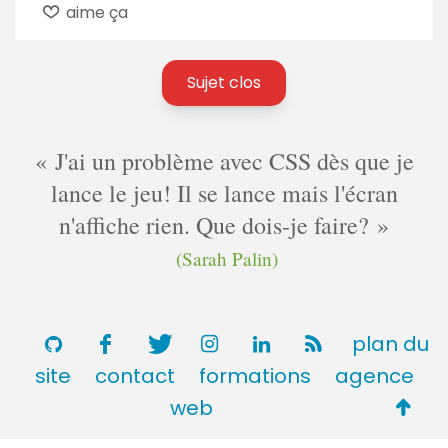
aime ça
Sujet clos
J'ai un problème avec CSS dès que je
lance le jeu! Il se lance mais l'écran
n'affiche rien. Que dois-je faire?
(Sarah Palin)
plan du
site
contact
formations
agence
Retou
web
en