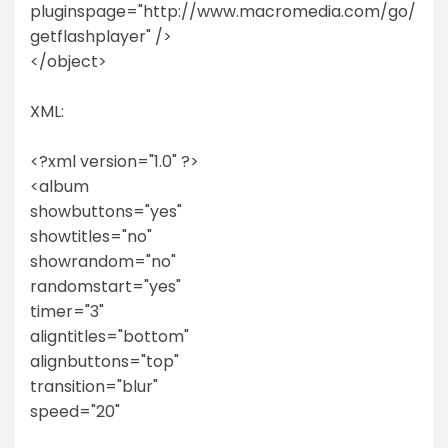
pluginspage="http://www.macromedia.com/go/
getflashplayer" />
</object>
XML:
<?xml version="1.0" ?>
<album
showbuttons="yes"
showtitles="no"
showrandom="no"
randomstart="yes"
timer="3"
aligntitles="bottom"
alignbuttons="top"
transition="blur"
speed="20"