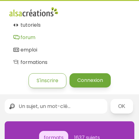
tutoriels
forum
emploi
formations
Connexion
S'inscrire
Rechercher
formats
1637 sujets