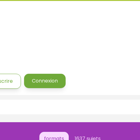
Connexion
scrire
formats
1637 sujets