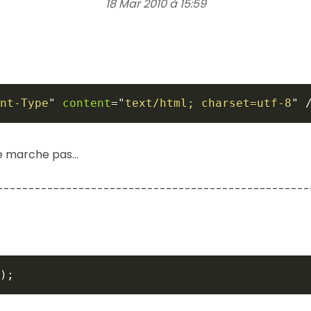
18 Mar 2010 à 15:59
nt-Type
"
content
=
"
text/html; charset=utf-8
"
 marche pas...
--------------------------------------------------
)
;