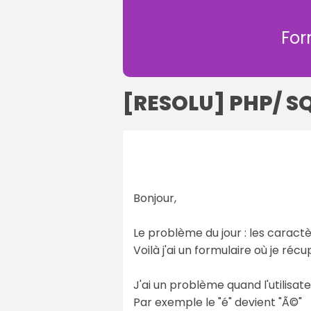
For
[RESOLU] PHP/ SQ
Bonjour,
Le problème du jour : les carac
Voilà j'ai un formulaire où je ré
J'ai un problème quand l'utilisat
Par exemple le "é" devient "Ã©"