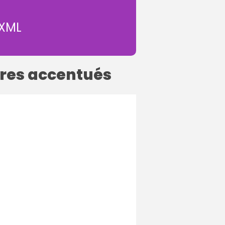
 XML
ères accentués