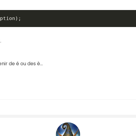
ption
)
;
.
ir de é ou des è...