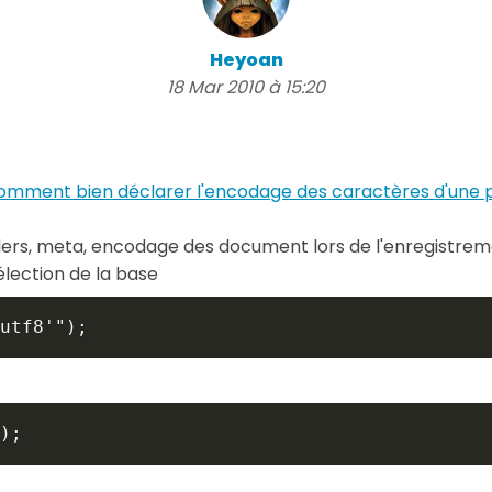
Heyoan
18 Mar 2010 à 15:20
omment bien déclarer l'encodage des caractères d'une 
aders, meta, encodage des document lors de l'enregistreme
sélection de la base
utf8'");
); 