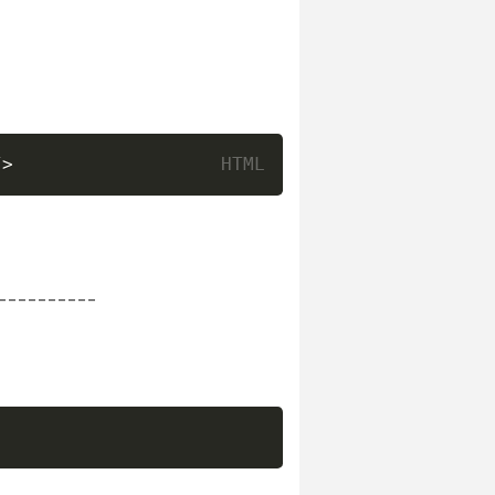
/>
----------