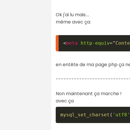
Ok j'ai lu mais....
même avec ça:
<
meta
http-equiv
=
"
Conte
en entête de ma page php ça ne
----------------------------
Non maintenant ça marche !
avec ça
mysql_set_charset
(
'utf8'