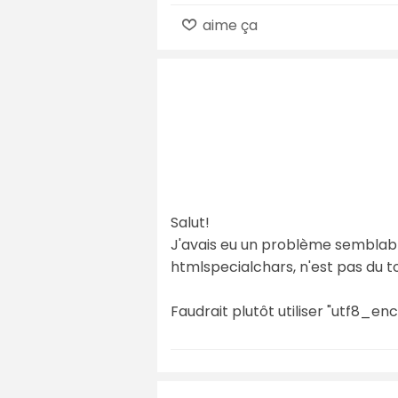
aime ça
Salut!
J'avais eu un problème semblabl
htmlspecialchars, n'est pas du t
Faudrait plutôt utiliser "utf8_en