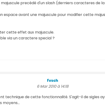
les majuscule precédé d'un slash (derniers caracteres de l
er un espace avant une majuscule pour modifier cette maju
uter cette effet aux majuscule.
ible via un caractere special ?
fvsch
6 Mar 2010 à 14:18
t technique de cette fonctionnalité. S'agit-il de sigles a
s moyens...