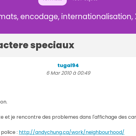
mats, encodage, internationalisation,
actere speciaux
tugal94
6 Mar 2010 à 00:49
ion.
te et je rencontre des problemes dans l'affichage des ca
 police :
http://andychung.ca/work/neighbourhood/