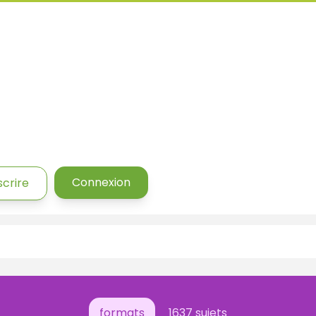
Connexion
scrire
formats
1637 sujets