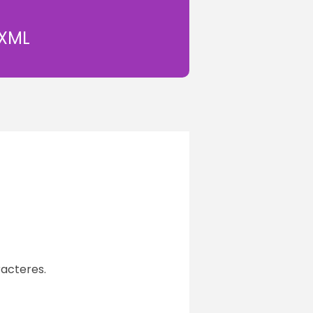
 XML
racteres.