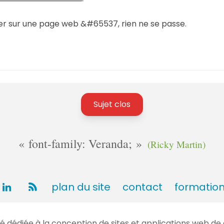
er sur une page web &#65537, rien ne se passe.
Sujet clos
font-family: Veranda;
(Ricky Martin)
plan du site
contact
formatio
dédiée à la conception de sites et applications web de 