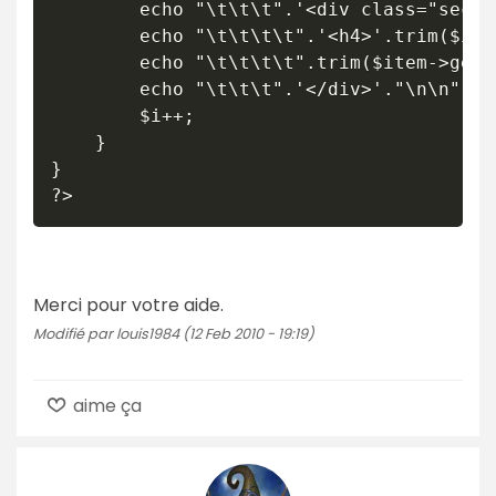
		echo "\t\t\t".'<div class="section" id="article'.$i.'">'."\n";

		echo "\t\t\t\t".'<h4>'.trim($item->getElementsByTagName('title')->item(0)->nodeValue).'</h4>'."\n";

		echo "\t\t\t\t".trim($item->getElementsByTagName('description')->item(0)->nodeValue)."\n";

		echo "\t\t\t".'</div>'."\n\n";

		$i++;

	}

}

?>
Merci pour votre aide.
Modifié par louis1984 (12 Feb 2010 - 19:19)
aime ça