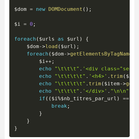
$dom
=
new
DOMDocument
(
)
;
$i
=
0
;
foreach
(
$urls
as
$url
)
{
$dom
->
load
(
$url
)
;
foreach
(
$dom
->
getElementsByTagName
(
'
$i
++
;
echo
"\t\t\t"
.
'<div class="secti
echo
"\t\t\t\t"
.
'<h4>'
.
trim
(
$ite
echo
"\t\t\t\t"
.
trim
(
$item
->
getE
echo
"\t\t\t"
.
'</div>'
.
"\n\n"
;
if
(
(
$i
%
$nb_titres_par_url
)
==
0
)
break
;
}
}
}