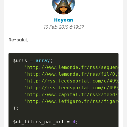
Heyoan
10 Feb 2010 à 19:37
Re-salut,
$urls
=
array
(
'http://www.lemonde.fr/rss/sequence/
'http://www.lemonde.fr/rss/fil/0,57-
'http://rss.feedsportal.com/c/499/f/
'http://rss.feedsportal.com/c/499/f/
'http://www.capital.fr/rss2/feed/fil
'http://www.lefigaro.fr/rss/figaro_t
)
;
$nb_titres_par_url
=
4
;