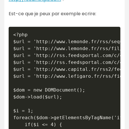
Est-ce que je peux par exemple ecrire:
<?php

$url = 'http://www.lemonde.fr/rss/sequen
$url = 'http://www.lemonde.fr/rss/fil/0,
$url = 'http://rss.feedsportal.com/c/499
$url = 'http://rss.feedsportal.com/c/499
$url = 'http://www.capital.fr/rss2/feed/
$url = 'http://www.lefigaro.fr/rss/figar
$dom = new DOMDocument();

$dom->load($url);

$i = 1;

foreach($dom->getElementsByTagName('item
	if($i <= 4) {
