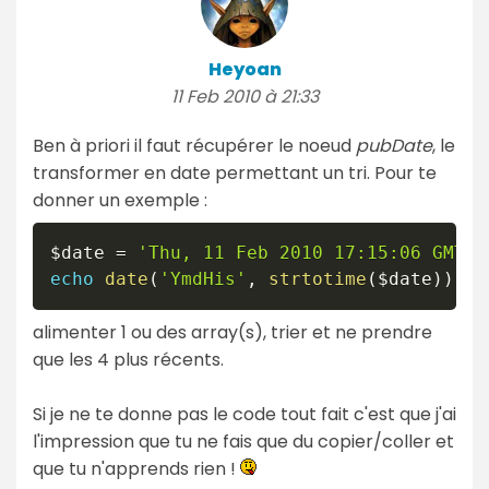
Heyoan
11 Feb 2010 à 21:33
Ben à priori il faut récupérer le noeud
pubDate
, le
transformer en date permettant un tri. Pour te
donner un exemple :
$date
=
'Thu, 11 Feb 2010 17:15:06 GMT'
;
echo
date
(
'YmdHis'
,
strtotime
(
$date
)
)
;
alimenter 1 ou des array(s), trier et ne prendre
que les 4 plus récents.
Si je ne te donne pas le code tout fait c'est que j'ai
l'impression que tu ne fais que du copier/coller et
que tu n'apprends rien !