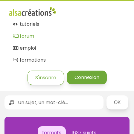
tutoriels
forum
emploi
formations
Connexion
S'inscrire
Rechercher
formats
1637 sujets