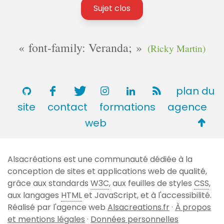
Sujet clos
font-family: Veranda;
(Ricky Martin)
plan du
site
contact
formations
agence
Retou
web
en
haut
Alsacréations est une communauté dédiée à la
de
conception de sites et applications web de qualité,
page
grâce aux standards
W3C
, aux feuilles de styles
CSS
,
aux langages
HTML
et JavaScript, et à l'accessibilité.
Réalisé par l'agence web
Alsacreations.fr
·
À propos
et mentions légales
·
Données personnelles