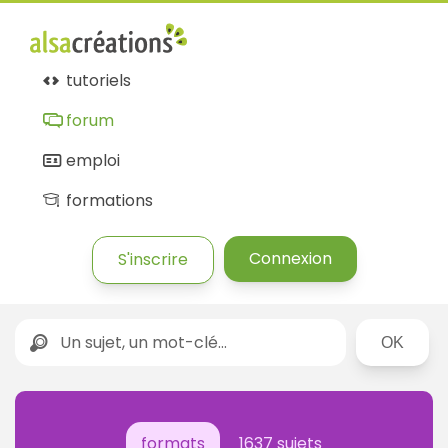
tutoriels
forum
emploi
formations
Connexion
S'inscrire
Rechercher
formats
1637 sujets