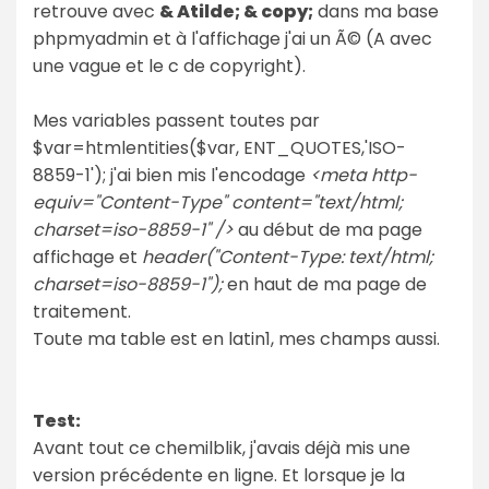
retrouve avec
& Atilde; & copy;
dans ma base
phpmyadmin et à l'affichage j'ai un Ã© (A avec
une vague et le c de copyright).
Mes variables passent toutes par
$var=htmlentities($var, ENT_QUOTES,'ISO-
8859-1'); j'ai bien mis l'encodage
<meta http-
equiv="Content-Type" content="text/html;
charset=iso-8859-1" />
au début de ma page
affichage et
header("Content-Type: text/html;
charset=iso-8859-1");
en haut de ma page de
traitement.
Toute ma table est en latin1, mes champs aussi.
Test:
Avant tout ce chemilblik, j'avais déjà mis une
version précédente en ligne. Et lorsque je la