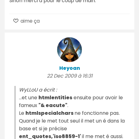
Sinon merci à pour le coup de main.
aime ça
Heyoan
22 Dec 2009 à 16:31
WyLLoU a écrit :
...et une
htmlentities
ensuite pour avoir le
fameux
"& eacute"
.
Le
htmlspecialchars
ne fonctionne pas.
Quand je le met tout seul il met un é dans la
base et si je précise
ent_quotes,'iso8859-1'
il me met é aussi.