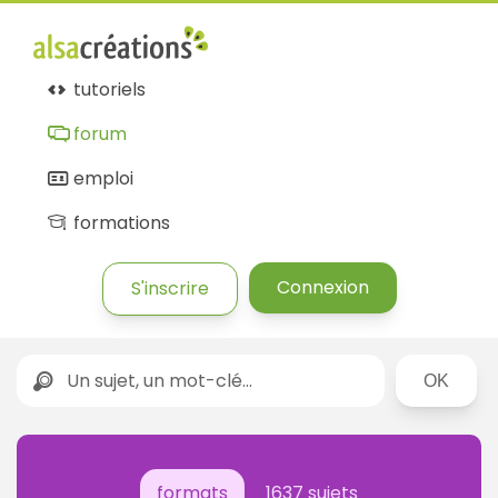
tutoriels
forum
emploi
formations
Connexion
S'inscrire
Rechercher
formats
1637 sujets