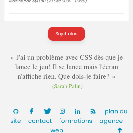
Modifié par WyLLoU (23 Dec 2009 - 09:20)
Sujet clos
J'ai un problème avec CSS dès que je
lance le jeu! Il se lance mais l'écran
n'affiche rien. Que dois-je faire?
(Sarah Palin)
plan du
site
contact
formations
agence
Retou
web