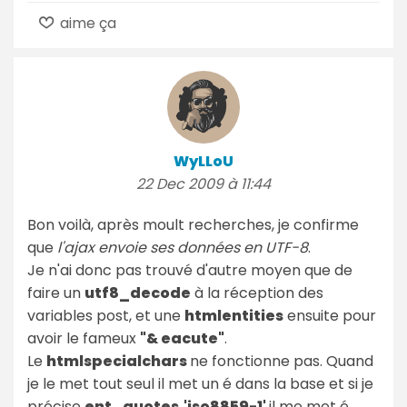
aime ça
WyLLoU
22 Dec 2009 à 11:44
Bon voilà, après moult recherches, je confirme
que
l'ajax envoie ses données en UTF-8
.
Je n'ai donc pas trouvé d'autre moyen que de
faire un
utf8_decode
à la réception des
variables post, et une
htmlentities
ensuite pour
avoir le fameux
"& eacute"
.
Le
htmlspecialchars
ne fonctionne pas. Quand
je le met tout seul il met un é dans la base et si je
précise
ent_quotes,'iso8859-1'
il me met é