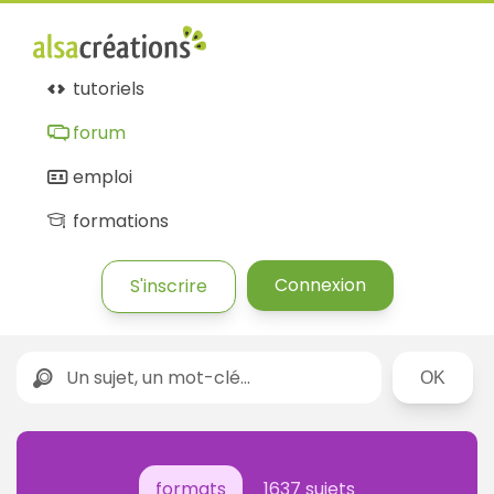
tutoriels
forum
emploi
formations
Connexion
S'inscrire
Rechercher
formats
1637 sujets