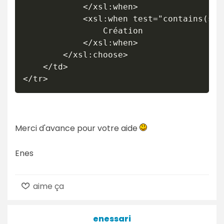
			</xsl:when>

			<xsl:when test="contains(string($langCode),'1')">

				Création

			</xsl:when>

		</xsl:choose>

	</td>

</tr>
Merci d'avance pour votre aide
Enes
aime ça
enessari