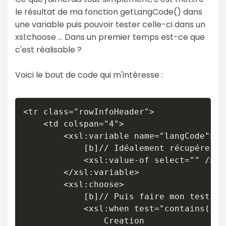
le résultat de ma fonction getLangCode() dans
une variable puis pouvoir tester celle-ci dans un
xsl:choose ... Dans un premier temps est-ce que
c'est réalisable ?
Voici le bout de code qui m'intéresse :
<tr class="rowInfoHeader">

	<td colspan="4">

		<xsl:variable name="langCode">

			[b]// Idéalement récupérer ici ma valeur[/b]

			<xsl:value-of select="" />

		</xsl:variable>

		<xsl:choose>

			[b]// Puis faire mon test ici ...[/b]

			<xsl:when test="contains(string($langCode),'0')">

				Creation
