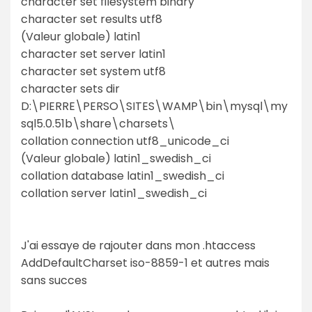
character set filesystem binary
character set results utf8
(Valeur globale) latin1
character set server latin1
character set system utf8
character sets dir
D:\PIERRE\PERSO\SITES\WAMP\bin\mysql\my
sql5.0.51b\share\charsets\
collation connection utf8_unicode_ci
(Valeur globale) latin1_swedish_ci
collation database latin1_swedish_ci
collation server latin1_swedish_ci
J'ai essaye de rajouter dans mon .htaccess
AddDefaultCharset iso-8859-1 et autres mais
sans succes