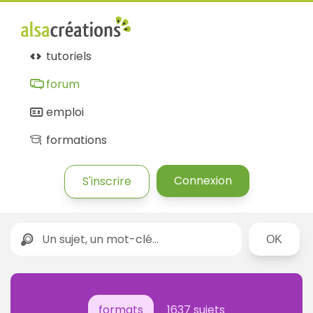
tutoriels
forum
emploi
formations
Connexion
S'inscrire
Rechercher
formats
1637 sujets