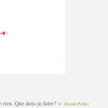
-8'
>
e rien. Que dois-je faire?
(Sarah Palin)