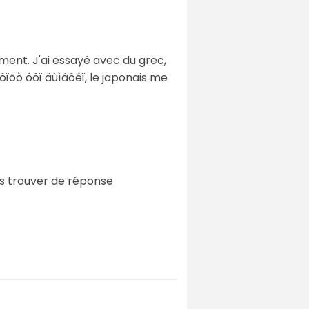
ment. J'ai essayé avec du grec,
ïõò óôï äùìáôéï, le japonais me
ns trouver de réponse