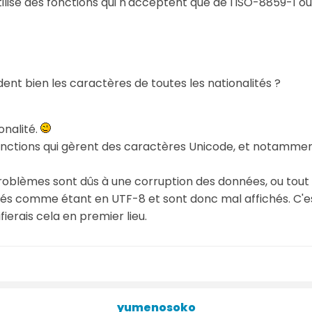
utilise des fonctions qui n'acceptent que de l'ISO-8859-1 ou
odent bien les caractères de toutes les nationalités ?
onalité.
t fonctions qui gèrent des caractères Unicode, et notammen
s problèmes sont dûs à une corruption des données, ou tout
ués comme étant en UTF-8 et sont donc mal affichés. C'
ierais cela en premier lieu.
yumenosoko