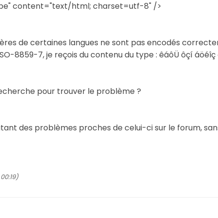
" content="text/html; charset=utf-8" />
ctères de certaines langues ne sont pas encodés correcte
-8859-7, je reçois du contenu du type : êáôÜ ôçí áöéîç ô
recherche pour trouver le problème ?
raitant des problèmes proches de celui-ci sur le forum, sa
00:19)