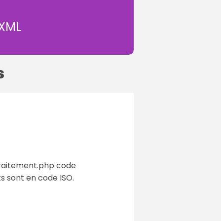
 XML
s
 traitement.php code
s sont en code ISO.