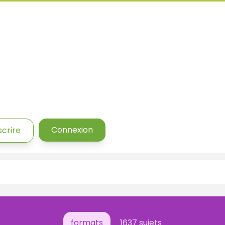
Connexion
scrire
formats
1637 sujets