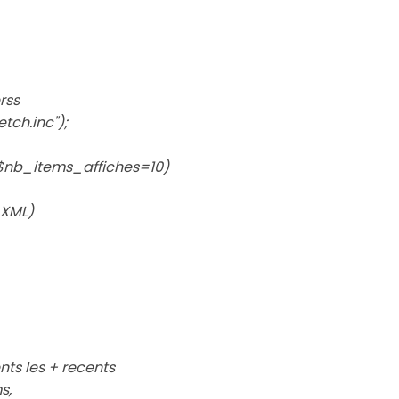
rss
tch.inc");
 $nb_items_affiches=10)
x XML)
nts les + recents
s,