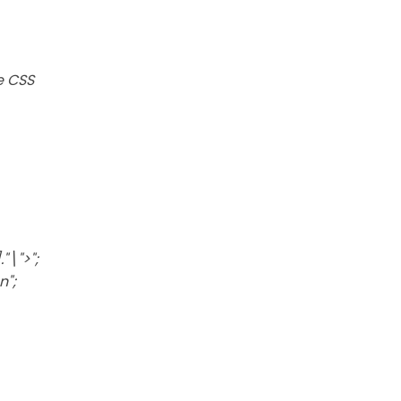
e CSS
."\">";
n";