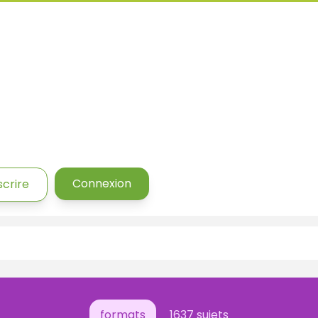
Connexion
scrire
formats
1637 sujets