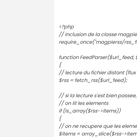
<?php
// inclusion de la classe magpie
require_once("magpierss/rss_fe
function FeedParser($url_feed,
{
// lecture du fichier distant (flu
$rss = fetch_rss($url_feed);
// si la lecture s'est bien passee,
// on lit les elements
if (is_array($rss->items))
{
// on ne recupere que les eleme
$items = array_slice($rss->item