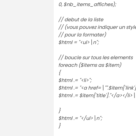
0, $nb_items_affiches);
// debut de la liste
// (vous pouvez indiquer un styl
// pour la formater)
$html = "<ul>\n";
// boucle sur tous les elements
foreach ($items as $item)
{
$html .= "<li>";
$html .= "<a href=\"".$item['link']
$html .= $item['title']."</a></li>\
}
$html .= "</ul>\n";
}