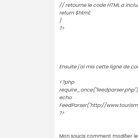
// retourne le code HTML a incl
return $html;
}
?>
Ensuite j'ai mis cette ligne de c
<?php
require_once("feedparser.php")
echo
FeedParser("http://www.tourism
?>
Mon soucis comment modifier le s