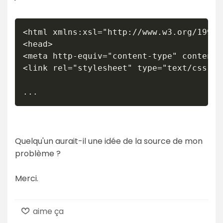
<html xmlns:xsl="http://www.w3.org/1999/
<head>

<meta http-equiv="content-type" content=
<link rel="stylesheet" type="text/css" h
Quelqu'un aurait-il une idée de la source de mon
problème ?
Merci.
aime ça