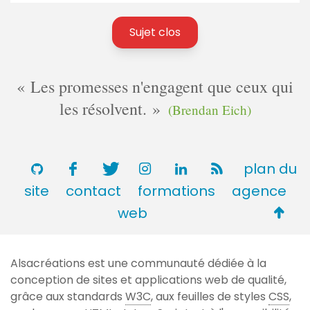
Sujet clos
Les promesses n'engagent que ceux qui
les résolvent.
(Brendan Eich)
plan du
site
contact
formations
agence
Retou
web
en
haut
Alsacréations est une communauté dédiée à la
de
conception de sites et applications web de qualité,
page
grâce aux standards
W3C
, aux feuilles de styles
CSS
,