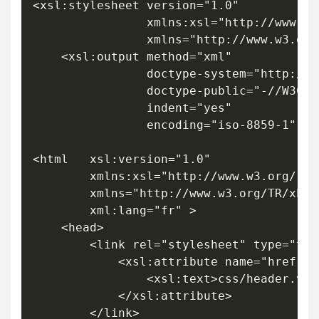
<xsl:stylesheet	version="1.0"

				xmlns:xsl="http://www.w3.org/1999/XSL/Transform"

				xmlns="http://www.w3.org/1999/xhtml">

	<xsl:output	method="xml"

				doctype-system="http://www.w3.org/TR/xhtml1/DTD/xhtml1-strict.dtd"

				doctype-public="-//W3C//DTD XHTML 1.0 Strict//EN"

				indent="yes"

				encoding="iso-8859-1" />

<html 	xsl:version="1.0"

		xmlns:xsl="http://www.w3.org/1999/XSL/Transform"

		xmlns="http://www.w3.org/TR/xhtml1/strict"

		xml:lang="fr" >

	<head>

		<link rel="stylesheet" type="text/css">

			<xsl:attribute name="href">

				<xsl:text>css/header.v3.0.css</xsl:text>

			</xsl:attribute>			

		</link>
