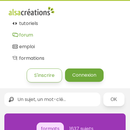
tutoriels
forum
emploi
formations
Connexion
S'inscrire
Rechercher
formats
1637 sujets