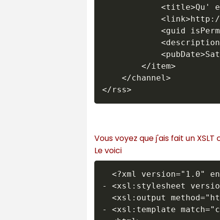
            <title>Qu' e
            <link>http:/
            <guid isPerm
            <description
            <pubDate>Sat
        </item>

    </channel>

Vous voyez que j'ais fait un XSLT
Le voici
  <?xml version="1.0" en
- <xsl:stylesheet versio
  <xsl:output method="ht
- <xsl:template match="c