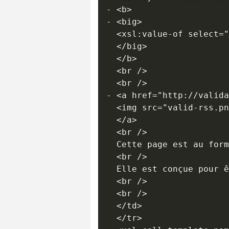
- <b>

- <big>

  <xsl:value-of select="
  </big>

  </b>

  <br /> 

  <br /> 

- <a href="http://valida
  <img src="valid-rss.pn
  </a>

  <br /> 

  Cette page est au form
  <br /> 

  Elle est conçue pour ê
  <br /> 

  <br /> 

  </td>

  </tr>
