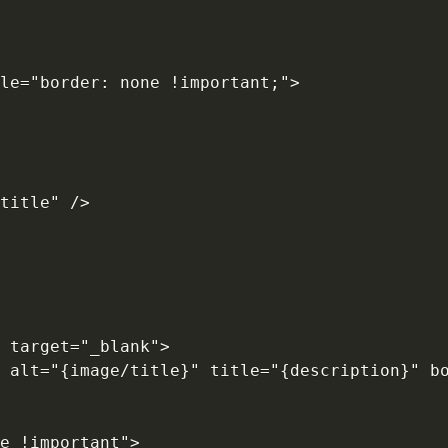
le="border: none !important;">

title" /> 

 target="_blank">

 alt="{image/title}" title="{description}" bo
e !important">
