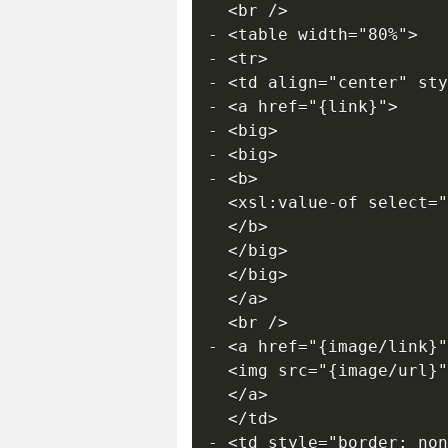
  <br /> 

- <table width="80%">

- <tr>

- <td align="center" sty
- <a href="{link}">

- <big>

- <big>

- <b>

  <xsl:value-of select="
  </b>

  </big>

  </big>

  </a>

  <br /> 

- <a href="{image/link}"
  <img src="{image/url}"
  </a>

  </td>

- <td style="border: non