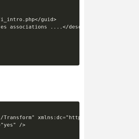
i_intro.php</guid>

es associations ....</description>

/Transform" xmlns:dc="http://purl.org/dc/elem
"yes" /> 
