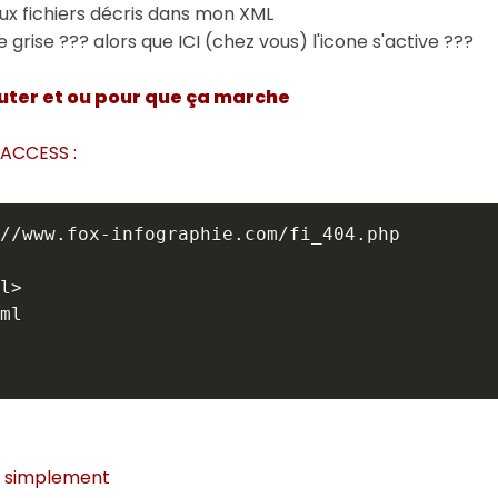
eux fichiers décris dans mon XML
 grise ??? alors que ICI (chez vous) l'icone s'active ???
uter et ou pour que ça marche
TACCESS :
//www.fox-infographie.com/fi_404.php

l>

ml

r simplement