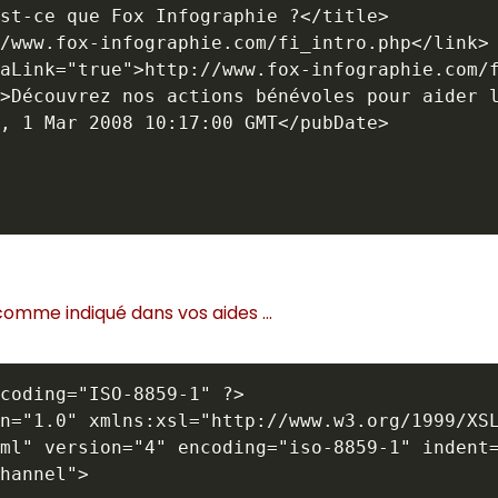
st-ce que Fox Infographie ?</title>

/www.fox-infographie.com/fi_intro.php</link>

aLink="true">http://www.fox-infographie.com/f
>Découvrez nos actions bénévoles pour aider l
, 1 Mar 2008 10:17:00 GMT</pubDate>

 comme indiqué dans vos aides ...
coding="ISO-8859-1" ?> 

n="1.0" xmlns:xsl="http://www.w3.org/1999/XSL
ml" version="4" encoding="iso-8859-1" indent=
hannel">
