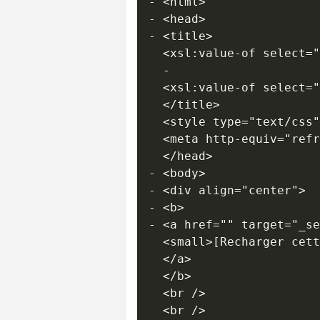
- <html>

- <head>

- <title>

  <xsl:value-of select="
  - 

  <xsl:value-of select="
  </title>

  <style type="text/css"
  <meta http-equiv="refr
  </head>

- <body>

- <div align="center">

- <b>

- <a href="" target="_se
  <small>[Recharger cett
  </a>

  </b>

  <br /> 

  <br /> 
