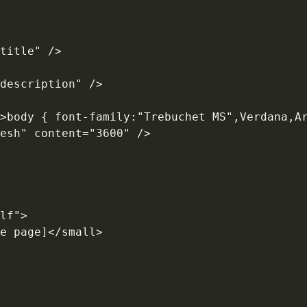
title" /> 

description" /> 

>body { font-family:"Trebuchet MS",Verdana,Ar
esh" content="3600" /> 

lf">

e page]</small> 
