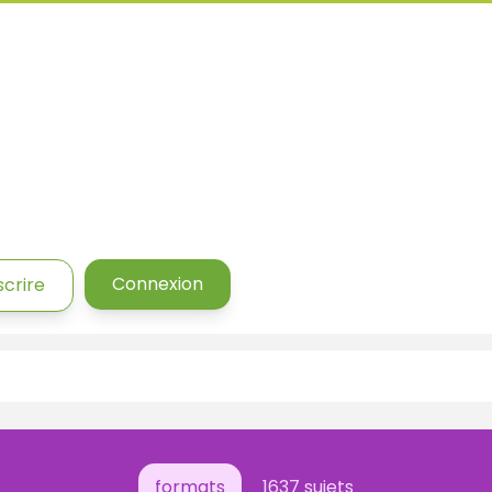
Connexion
scrire
formats
1637 sujets