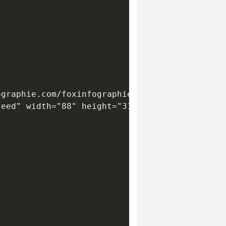
graphie.com/foxinfographie.xml">

eed" width="88" height="31" /> 
