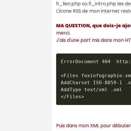
fi_lien.php ou fi_intro.php les d
L'icone RSS de mon internet reste
MA QUESTION, que dois-je ajo
merci.
J'ais d'une part mis dans mon H
ErrorDocument 404  http:
<Files foxinfographie.xm
AddCharset ISO-8859-1 .x
AddType text/xml .xml

Puis dans mon XML pour débute