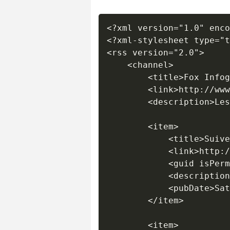
<?xml version="1.0" enco
<?xml-stylesheet type="t
<rss version="2.0">

    <channel>

        <title>Fox Infog
        <link>http://www
        <description>Les
        <item>

            <title>Suive
            <link>http:/
            <guid isPerm
            <description
            <pubDate>Sat
        </item>

        <item>
