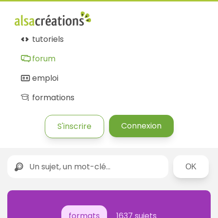
tutoriels
forum
emploi
formations
Connexion
S'inscrire
Rechercher
formats
1637 sujets