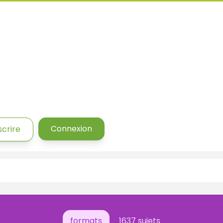
Connexion
scrire
formats
1637 sujets