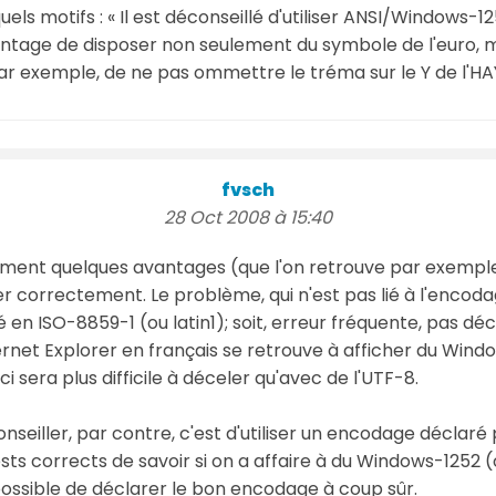
r quels motifs : « Il est déconseillé d'utiliser ANSI/Windows
vantage de disposer non seulement du symbole de l'euro,
r exemple, de ne pas ommettre le tréma sur le Y de l'H
fvsch
28 Oct 2008 à 15:40
vement quelques avantages (que l'on retrouve par exemp
liser correctement. Le problème, qui n'est pas lié à l'encoda
 en ISO-8859-1 (ou latin1); soit, erreur fréquente, pas dé
ternet Explorer en français se retrouve à afficher du Wi
i sera plus difficile à déceler qu'avec de l'UTF-8.
nseiller, par contre, c'est d'utiliser un encodage déclar
tests corrects de savoir si on a affaire à du Windows-1252 
ossible de déclarer le bon encodage à coup sûr.