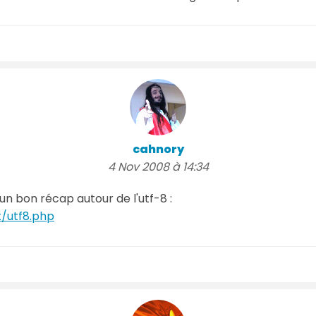
cahnory
4 Nov 2008 à 14:34
 un bon récap autour de l'utf-8 :
t/utf8.php