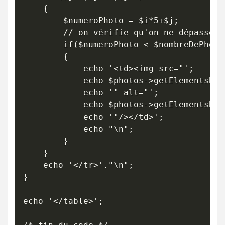
	{

		$numeroPhoto = $i*5+$j;

		// on vérifie qu'on ne dépasse pas le nombre de photos présentes dans le fichier

		if($numeroPhoto < $nombreDePhotos)

		{

			echo '<td><img src="';

			echo $photos->getElementsByTagName('NAME')->item($numeroPhoto)->firstChild->data;

			echo '" alt="';

			echo $photos->getElementsByTagName('CAPTION')->item($numeroPhoto)->firstChild->data;

			echo '"/></td>';

			echo "\n";

		}

	}

	echo '</tr>'."\n";

}

echo '</table>';
