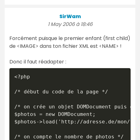
SirWam
1 May 2006 à 18:46
Forcément puisque le premier enfant (first child)
de <IMAGE> dans ton fichier XML est <NAME> !
Donc il faut réadapter :
<?php

/* début du code de la page */

/* on crée un objet DOMDocument puis on 
$photos = new DOMDocument;

$photos->load('http://adresse.de/mon/fic
/* on compte le nombre de photos */
