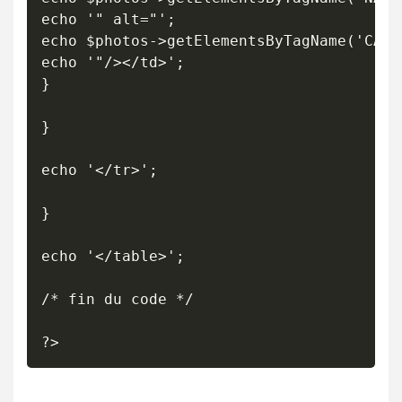
echo '" alt="';

echo $photos->getElementsByTagName('CAPT
echo '"/></td>';

}

}

echo '</tr>';

}

echo '</table>';

/* fin du code */

?>