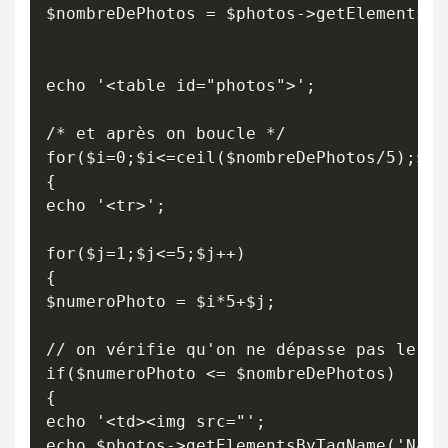
$nombreDePhotos = $photos->getElementsBy
echo '<table id="photos">';

/* et après on boucle */

for($i=0;$i<=ceil($nombreDePhotos/5);$i++
{

echo '<tr>';

for($j=1;$j<=5;$j++)

{

$numeroPhoto = $i*5+$j;

// on vérifie qu'on ne dépasse pas le no
if($numeroPhoto <= $nombreDePhotos)

{

echo '<td><img src="';

echo $photos->getElementsByTagName('NAME