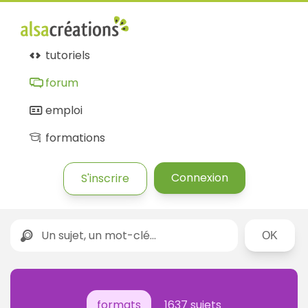
tutoriels
forum
emploi
formations
Connexion
S'inscrire
Rechercher
formats
1637 sujets