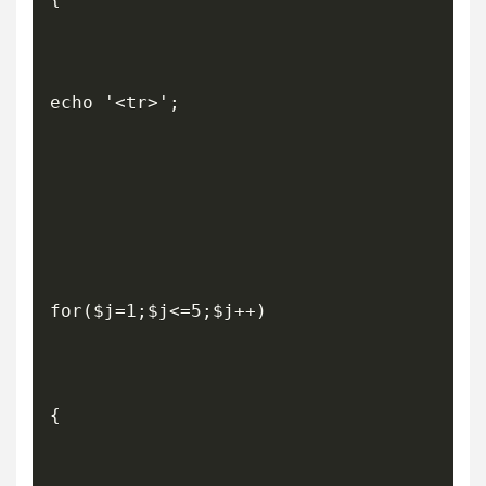
echo '<tr>';

for($j=1;$j<=5;$j++)

{
