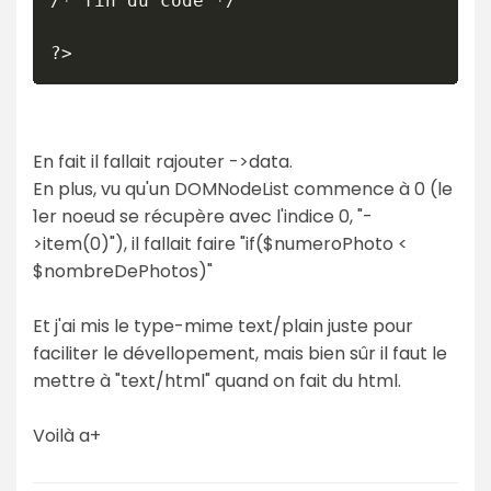
/* fin du code */

?>
En fait il fallait rajouter ->data.
En plus, vu qu'un DOMNodeList commence à 0 (le
1er noeud se récupère avec l'indice 0, "-
>item(0)"), il fallait faire "if($numeroPhoto <
$nombreDePhotos)"
Et j'ai mis le type-mime text/plain juste pour
faciliter le dévellopement, mais bien sûr il faut le
mettre à "text/html" quand on fait du html.
Voilà a+