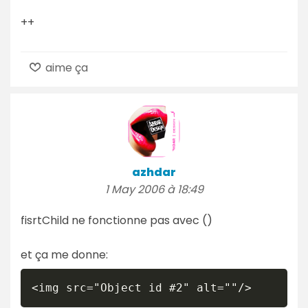
++
aime ça
azhdar
1 May 2006 à 18:49
fisrtChild ne fonctionne pas avec ()
et ça me donne:
<img src="Object id #2" alt=""/>