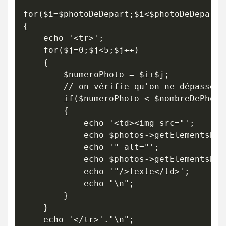
for($i=$photoDeDepart;$i<$photoDeDepart+5
{

	echo '<tr>';

	for($j=0;$j<5;$j++)

	{

		$numeroPhoto = $i+$j;

		// on vérifie qu'on ne dépasse pas le nombre de photos présentes dans le fichier

		if($numeroPhoto < $nombreDePhotos)

		{

			echo '<td><img src="';

			echo $photos->getElementsByTagName('NAME')->item($numeroPhoto)->firstChild->data;

			echo '" alt="';

			echo $photos->getElementsByTagName('CAPTION')->item($numeroPhoto)->firstChild->data;

			echo '"/>Texte</td>';

			echo "\n";

		}

	}

	echo '</tr>'."\n";
