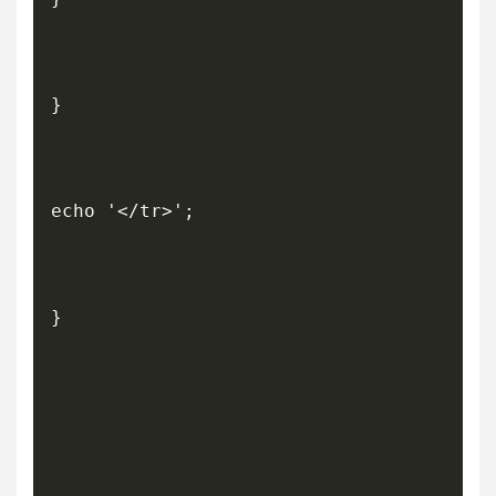
}

echo '</tr>';

}
