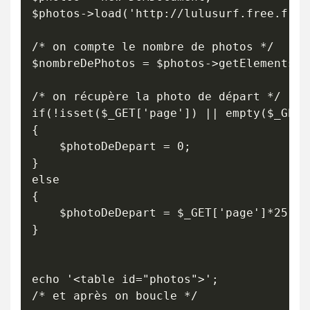
$photos->load('http://lulusurf.free.fr/p
/* on compte le nombre de photos */

$nombreDePhotos = $photos->getElementsBy
/* on récupère la photo de départ */

if(!isset($_GET['page']) || empty($_GET[
{

	$photoDeDepart = 0;

}

else

{

	$photoDeDepart = $_GET['page']*25-25;

}

echo '<table id="photos">';

/* et après on boucle */
