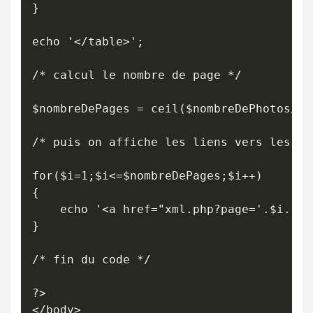
}

echo '</table>';

/* calcul le nombre de page */

$nombreDePages = ceil($nombreDePhotos/25)
/* puis on affiche les liens vers les pag
for($i=1;$i<=$nombreDePages;$i++)

{

	echo '<a href="xml.php?page='.$i.'">Page n°'.$i.'</a> ';

}

/* fin du code */

?>

</body>
