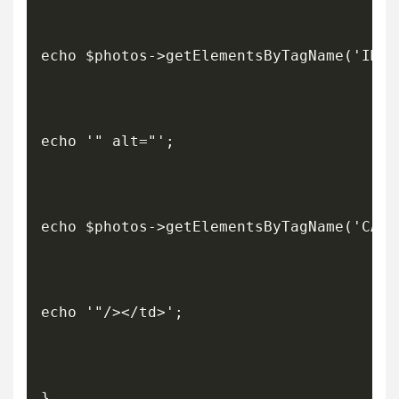
echo $photos->getElementsByTagName('IMAG
echo '" alt="';

echo $photos->getElementsByTagName('CAPT
echo '"/></td>';

}
