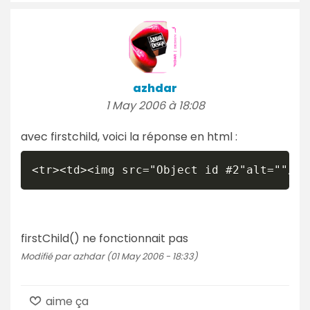
azhdar
1 May 2006 à 18:08
avec firstchild, voici la réponse en html :
<tr><td><img src="Object id #2"alt=""/><
firstChild() ne fonctionnait pas
Modifié par azhdar (01 May 2006 - 18:33)
aime ça