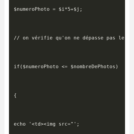
$numeroPhoto = $i*5+$j;

// on vérifie qu'on ne dépasse pas le no
if($numeroPhoto <= $nombreDePhotos)

{

echo '<td><img src="';
