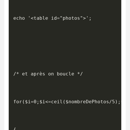
echo '<table id="photos">';

/* et après on boucle */

for($i=0;$i<=ceil($nombreDePhotos/5);$i++
{
