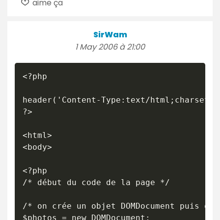
aime ça
SirWam
1 May 2006 à 21:00
<?php

header('Content-Type:text/html;charset=i
?>

<html>

<body>

<?php

/* début du code de la page */

/* on crée un objet DOMDocument puis on 
$photos = new DOMDocument;
