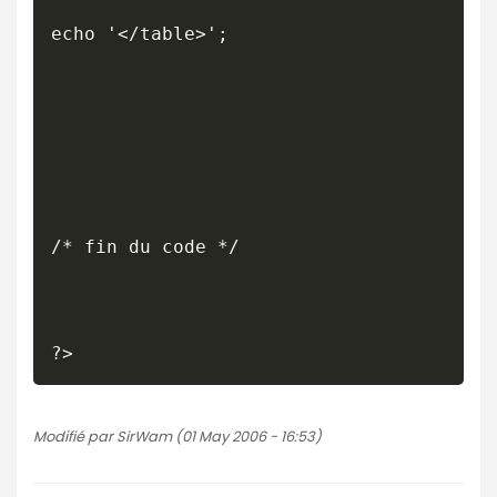
echo '</table>';

/* fin du code */

?>
Modifié par SirWam (01 May 2006 - 16:53)