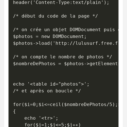
header('Content-Type:text/plain');

/* début du code de la page */

/* on crée un objet DOMDocument puis on 
$photos = new DOMDocument;

$photos->load('http://lulusurf.free.fr/p
/* on compte le nombre de photos */

$nombreDePhotos = $photos->getElementsBy
echo '<table id="photos">';

/* et après on boucle */

for($i=0;$i<=ceil($nombreDePhotos/5);$i++
{

	echo '<tr>';

	for($j=1;$j<=5;$j++)
