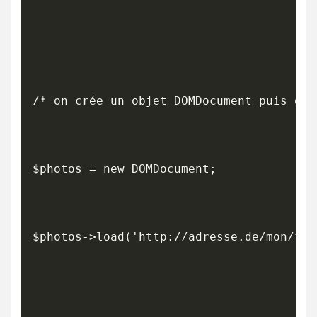
/* on crée un objet DOMDocument puis on 
$photos = new DOMDocument;

$photos->load('http://adresse.de/mon/fic