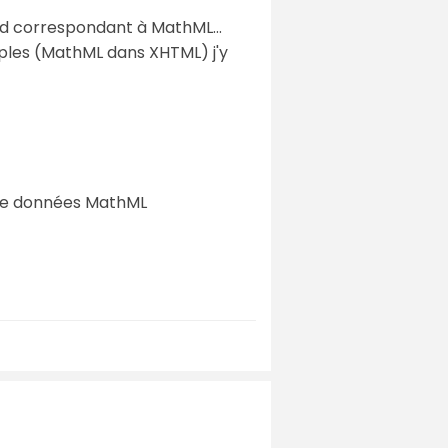
td correspondant à MathML...
imples (MathML dans XHTML) j'y
 de données MathML