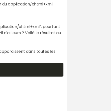
en du application/xhtml+xml.
application/xhtml+xml", pourtant
 d'ailleurs ? Voilà le résultat au
apparaissent dans toutes les