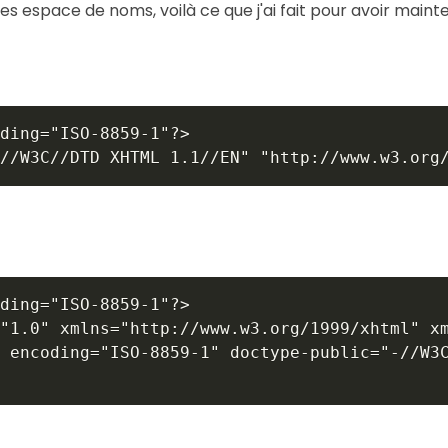
s espace de noms, voilà ce que j'ai fait pour avoir maintena
ding="ISO-8859-1"?>

ding="ISO-8859-1"?>

"1.0" xmlns="http://www.w3.org/1999/xhtml" xm
 encoding="ISO-8859-1" doctype-public="-//W3C