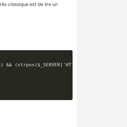
rès classique est de lire un
) && (strpos($_SERVER['HTTP_USER_AGENT'],"Mat