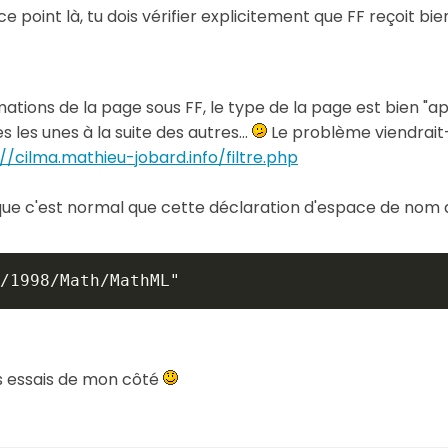
 point là, tu dois vérifier explicitement que FF reçoit bi
rmations de la page sous FF, le type de la page est bien "
les unes à la suite des autres...
Le problème viendrait-il
://cilma.mathieu-jobard.info/filtre.php
 que c'est normal que cette déclaration d'espace de nom 
/1998/Math/MathML"
des essais de mon côté