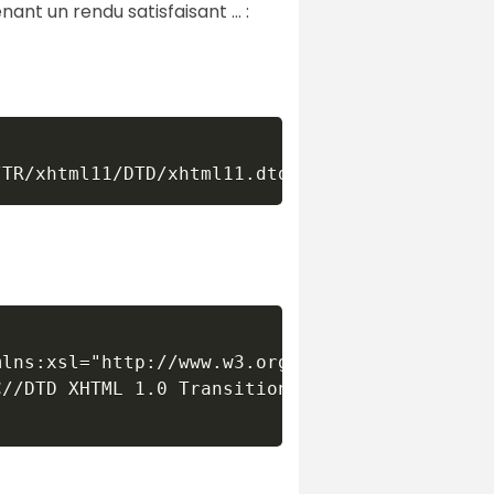
nt un rendu satisfaisant ... :
lns:xsl="http://www.w3.org/1999/XSL/Transform
//DTD XHTML 1.0 Transitional//EN" doctype-sys