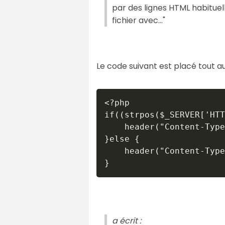
par des lignes HTML habituelle
fichier avec..."
Le code suivant est placé tout a
<?php

if((strpos($_SERVER['HTT
	header("Content-Type: text/html; charset=iso-8859-15");

}else {

	header("Content-Type: application/xhtml+xml");

}
a écrit :