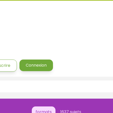
Connexion
scrire
formats
1637 sujets