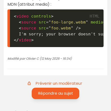
MDN (attribut media) :
<
video
controls
>
<
source
src
=
"
foo-large.webm
"
media
=
"
(
<
source
src
=
"
foo.webm
"
/>
</
video
>
Modifié par Olivier C (12 May 2026 - 16:34)
Prévenir un modérateur
Répondre au sujet