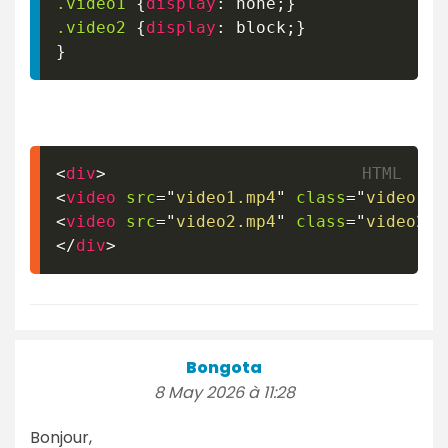
.video1
{
display
:
 none
;
}
.video2
{
display
:
 block
;
}
}
<
div
>
<
video
src
=
"
video1.mp4
"
class
=
"
video1
"
<
video
src
=
"
video2.mp4
"
class
=
"
video2
"
</
div
>
Bongota
8 May 2026 à 11:28
Bonjour,