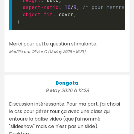
height
:
 auto
;
aspect-ratio
:
16
/
9
;
/* pour mettre to
object-fit
:
 cover
;
}
Merci pour cette question stimulante.
Modifié par Olivier C (12 May 2026 - 16:31)
Bongota
9 May 2026 à 12:28
Discussion intéressante. Pour ma part, j'ai choisi
le css pour gérer tout ça avec une class qui
entoure la balise video (que j'ai nommé
"slideshow" mais ce n'est pas un slide).
Desktop :