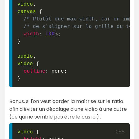
video
,
canvas
{
/* Plutôt que max-width, car on impos
/* de s'aligner sur la grille du temp
width
:
100
%
;
}
audio
,
video
{
outline
:
 none
;
}
Bonus, si l'on veut garder la maîtrise sur le ratio
afin d'éviter un décalage d'une vidéo à une autre
(ce qui ne semble pas être le cas ici) :
video
{