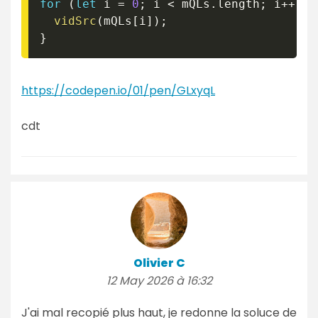
for
(
let
 i 
=
0
;
 i 
<
 mQLs
.
length
;
 i
++
)
{
vidSrc
(
mQLs
[
i
]
)
;
}
https://codepen.io/01/pen/GLxyqL
cdt
Olivier C
12 May 2026 à 16:32
J'ai mal recopié plus haut, je redonne la soluce de