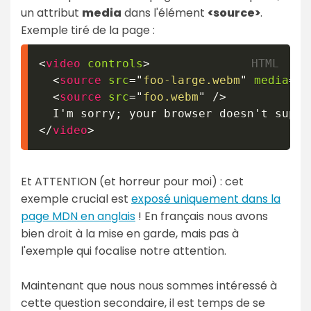
un attribut
media
dans l'élément
<source>
.
Exemple tiré de la page :
<
video
controls
>
<
source
src
=
"
foo-large.webm
"
media
=
"
(
<
source
src
=
"
foo.webm
"
/>
</
video
>
Et ATTENTION (et horreur pour moi) : cet
exemple crucial est
exposé uniquement dans la
page MDN en anglais
! En français nous avons
bien droit à la mise en garde, mais pas à
l'exemple qui focalise notre attention.
Maintenant que nous nous sommes intéressé à
cette question secondaire, il est temps de se