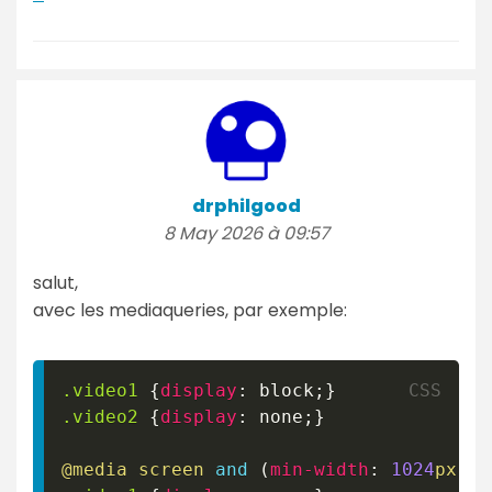
drphilgood
8 May 2026 à 09:57
salut,
avec les mediaqueries, par exemple:
.video1
{
display
:
 block
;
}
.video2
{
display
:
 none
;
}
@media
 screen 
and
(
min-width
:
1024
px
)
{