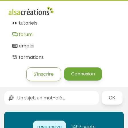
tutoriels
forum
emploi
formations
Connexion
S'inscrire
Rechercher
responsive
1497 sujets