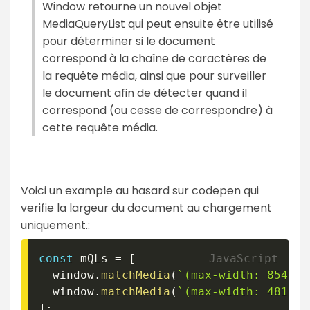
Window retourne un nouvel objet
MediaQueryList qui peut ensuite être utilisé
pour déterminer si le document
correspond à la chaîne de caractères de
la requête média, ainsi que pour surveiller
le document afin de détecter quand il
correspond (ou cesse de correspondre) à
cette requête média.
Voici un example au hasard sur codepen qui
verifie la largeur du document au chargement
uniquement.:
const
 mQLs 
=
[
  window
.
matchMedia
(
`
(max-width: 854px)
  window
.
matchMedia
(
`
(max-width: 481px)
]
;