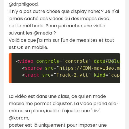
@drphilgood,
il n'y a pas autre chose que display:none; ? Je n'ai
jamais caché des vidéos ou des images avec
cette méthode. Pourquoi cacher une vidéo
suivant les @media ?
Voilà ce que j'ai mis sur l'un de mes sites et tout
est OK en mobile.
<
video
controls
=
"
controls
"
data-volume
=
<
source
src
=
"
https://CDN-mavideo.m4v
"
<
track
src
=
"
Track-2.vtt
"
kind
=
"
captio
La vidéo est dans une class, ce qui en mode
mobile me permet d'ajuster. La vidéo prend elle-
même sa place, inutile d'ajouter une "div".
@korom,
poster est là uniquement pour imposer une