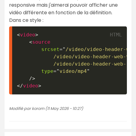
responsive mais j'aimerai pouvoir afficher une
vidéo différente en fonction de la définition.
Dans ce style :
<
video
>
<
source
srcset
=
"
/video/video-header-web
            /video/video-header-web-920
            /video/video-header-web-120
type
=
"
video/mp4
"
/>
</
video
>
Modifié par korom (11 May 2026 - 10:27)