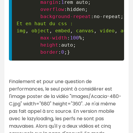
margin
:
1
rem
 auto
;
overflow
:
hidden
;
background-repeat
:
no-repeat
;
}
Et en haut du css :

img
,
 object
,
 embed
,
 canvas
,
 video
,
 audi
max-width
:
100
%
;
height
:
auto
;
border
:
0
;
}
Finalement et pour une question de
performances, le seul point à considérer est
l'image poster de la vidéo "Images/Acacia-480-
C.jpg" width="680" height="360". Je n'ai même
pas fait appel à src source. En version mobile
avec le lazyloading, les perfs ne sont pas
mauvaises. Alors qu'il y a deux vidéos et cinq