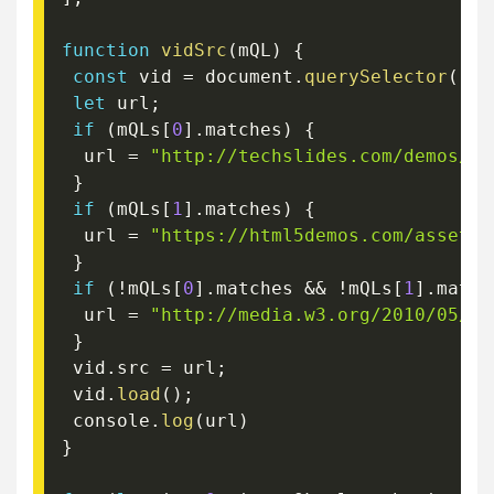
function
vidSrc
(
mQL
)
{
const
 vid 
=
 document
.
querySelector
(
"vi
let
 url
;
if
(
mQLs
[
0
]
.
matches
)
{
  url 
=
"http://techslides.com/demos/sa
}
if
(
mQLs
[
1
]
.
matches
)
{
  url 
=
"https://html5demos.com/assets/
}
if
(
!
mQLs
[
0
]
.
matches 
&&
!
mQLs
[
1
]
.
match
  url 
=
"http://media.w3.org/2010/05/si
}
 vid
.
src 
=
 url
;
 vid
.
load
(
)
;
 console
.
log
(
url
)
}