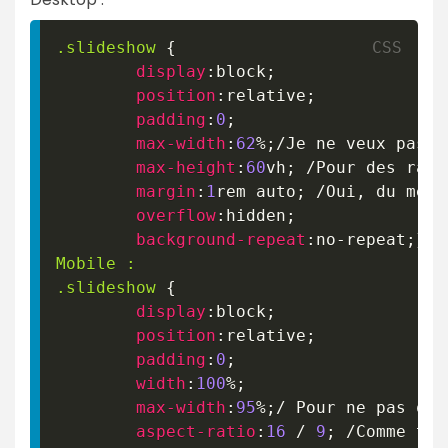
.slideshow
{
display
:
block
;
position
:
relative
;
padding
:
0
;
max-width
:
62
%
;
/Je ne veux pas q
max-height
:
60
vh
;
 /Pour des rais
margin
:
1
rem
 auto
;
 /Oui
,
 du méla
overflow
:
hidden
;
background-repeat
:
no-repeat
;
}
.slideshow
{
display
:
block
;
position
:
relative
;
padding
:
0
;
width
:
100
%
;
max-width
:
95
%
;
/ Pour ne pas que
aspect-ratio
:
16
/
9
;
 /Comme tu 