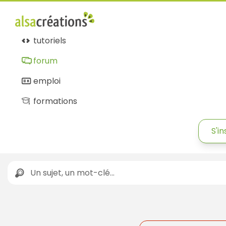
Forum
Alsacréations
tutoriels
forum
emploi
formations
S'in