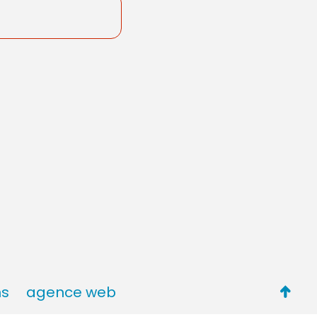
Retou
ns
agence web
en