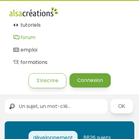
tutoriels
forum
emploi
formations
Connexion
S'inscrire
Rechercher
développement
8826 sujets