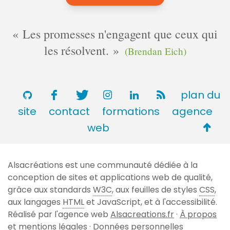
Les promesses n'engagent que ceux qui
les résolvent.
(Brendan Eich)
plan du
site
contact
formations
agence
Retou
web
en
haut
Alsacréations est une communauté dédiée à la
de
conception de sites et applications web de qualité,
page
grâce aux standards
W3C
, aux feuilles de styles
CSS
,
aux langages
HTML
et JavaScript, et à l'accessibilité.
Réalisé par l'agence web
Alsacreations.fr
·
À propos
et mentions légales
·
Données personnelles