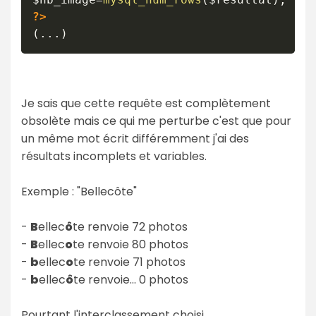
?>
(...)
Je sais que cette requête est complètement
obsolète mais ce qui me perturbe c'est que pour
un même mot écrit différemment j'ai des
résultats incomplets et variables.
Exemple : "Bellecôte"
-
B
ellec
ô
te renvoie 72 photos
-
B
ellec
o
te renvoie 80 photos
-
b
ellec
o
te renvoie 71 photos
-
b
ellec
ô
te renvoie... 0 photos
Pourtant l'interclassement choisi