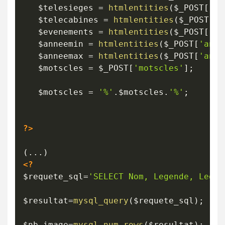
$telesieges
=
htmlentities
(
$_POST
[
'te
$telecabines
=
htmlentities
(
$_POST
[
't
$evenements
=
htmlentities
(
$_POST
[
'ev
$anneemin
=
htmlentities
(
$_POST
[
'anne
$anneemax
=
htmlentities
(
$_POST
[
'anne
$motscles
=
$_POST
[
'motscles'
]
;
$motscles
=
'%'
.
$motscles
.
'%'
;
?>
<?
$requete_sql
=
'SELECT Nom, Legende, Legen
$resultat
=
mysql_query
(
$requete_sql
)
;
$nb_image
=
mysql_num_rows
(
$resultat
)
;