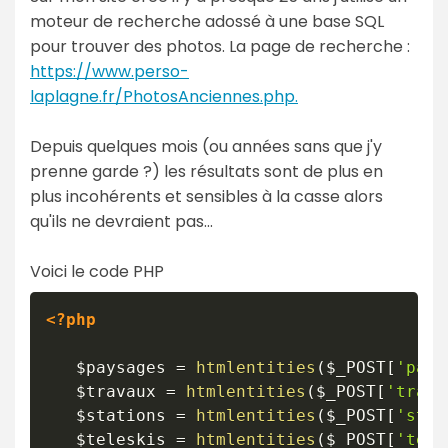
moteur de recherche adossé à une base SQL
pour trouver des photos. La page de recherche :
https://www.perso-
laplagne.fr/PhotosAnciennes.php.
Depuis quelques mois (ou années sans que j'y
prenne garde ?) les résultats sont de plus en
plus incohérents et sensibles à la casse alors
qu'ils ne devraient pas...
Voici le code PHP
<?php
$paysages
=
htmlentities
(
$_POST
[
'pays
$travaux
=
htmlentities
(
$_POST
[
'trava
$stations
=
htmlentities
(
$_POST
[
'stat
$teleskis
=
htmlentities
(
$_POST
[
'tele