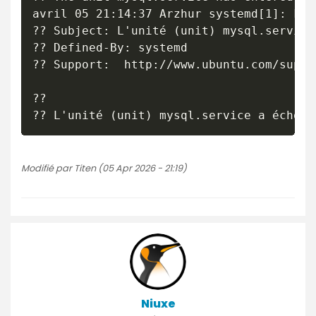
avril 05 21:14:37 Arzhur systemd[1]: Fai
?? Subject: L'unité (unit) mysql.service 
?? Defined-By: systemd

?? Support:  http://www.ubuntu.com/suppor
?? 

Modifié par Titen (05 Apr 2026 - 21:19)
Niuxe