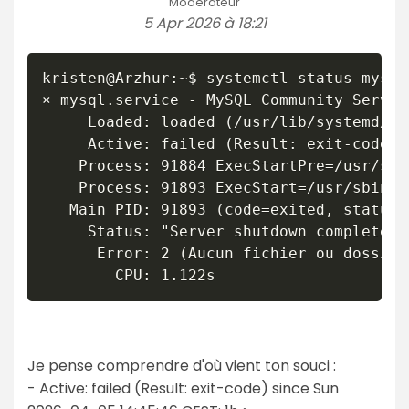
Modérateur
5 Apr 2026 à 18:21
kristen@Arzhur:~$ systemctl status mysql

× mysql.service - MySQL Community Server

     Loaded: loaded (/usr/lib/systemd/sy
     Active: failed (Result: exit-code) 
    Process: 91884 ExecStartPre=/usr/sha
    Process: 91893 ExecStart=/usr/sbin/m
   Main PID: 91893 (code=exited, status=1
     Status: "Server shutdown complete"

      Error: 2 (Aucun fichier ou dossier
Je pense comprendre d'où vient ton souci :
- Active: failed (Result: exit-code) since Sun