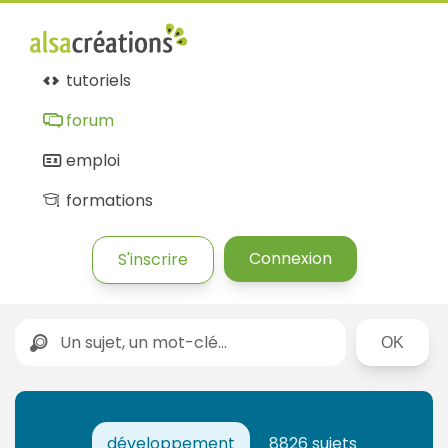
tutoriels
forum
emploi
formations
Connexion
S'inscrire
Rechercher
développement
8826 sujets