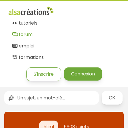
tutoriels
forum
emploi
formations
Connexion
S'inscrire
Rechercher
html
5608 sujets