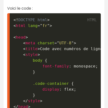
Voici le code :
<!
DOCTYPE
html
>
<
html
lang
=
"
fr
"
>
<
head
>
<
meta
charset
=
"
UTF-8
"
>
<
title
>
Code avec numéros de ligne c
<
style
>
body
{
font-family
:
 monospace
;
}
.code-container
{
display
:
 flex
;
}
</
style
>
</
head
>