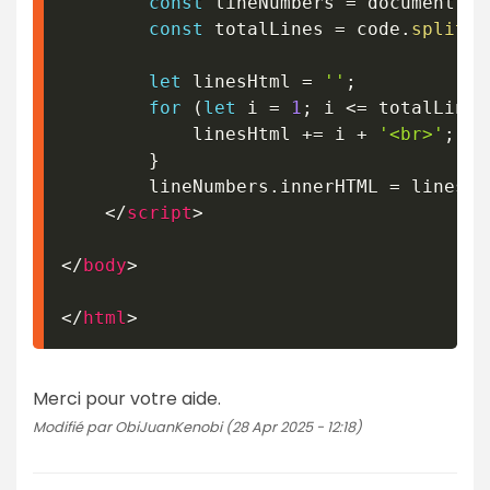
const
 lineNumbers 
=
 document
.
ge
const
 totalLines 
=
 code
.
split
(
'
let
 linesHtml 
=
''
;
for
(
let
 i 
=
1
;
 i 
<=
 totalLines
            linesHtml 
+=
 i 
+
'<br>'
;
}
        lineNumbers
.
innerHTML 
=
 linesHt
</
script
>
</
body
>
</
html
>
Merci pour votre aide.
Modifié par ObiJuanKenobi (28 Apr 2025 - 12:18)