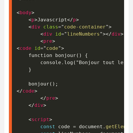
<
body
>
<
p
>
Javascript
</
p
>
<
div
class
=
"
code-container
"
>
<
div
id
=
"
lineNumbers
"
>
</
div
>
<
pre
>
<
code
id
=
"
code
"
>
    function bonjour() {

        console.log("Bonjour tout le mon
    }

</
code
>
</
pre
>
</
div
>
<
script
>
const
 code 
=
 document
.
getElemen