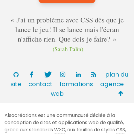
J'ai un problème avec CSS dès que je
lance le jeu! Il se lance mais l'écran
n'affiche rien. Que dois-je faire?
(Sarah Palin)
plan du
site
contact
formations
agence
Retou
web
en
haut
Alsacréations est une communauté dédiée à la
de
conception de sites et applications web de qualité,
page
grâce aux standards
W3C
, aux feuilles de styles
CSS
,