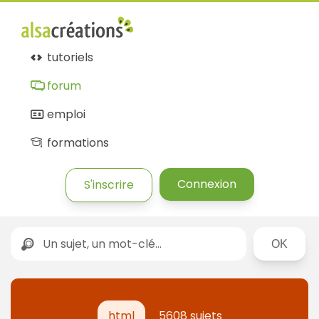
tutoriels
forum
emploi
formations
Connexion
S'inscrire
Rechercher
html
5608 sujets