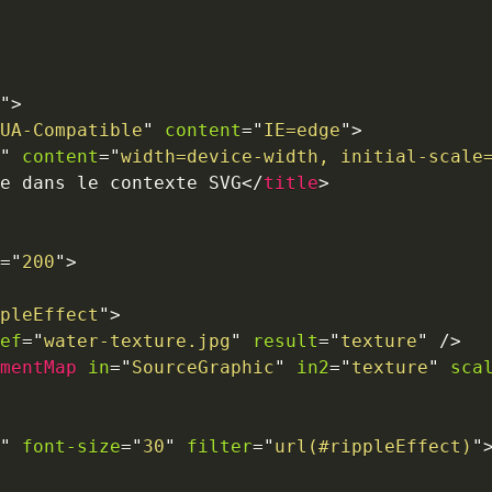
"
>
UA-Compatible
"
content
=
"
IE=edge
"
>
"
content
=
"
width=device-width, initial-scale
e dans le contexte SVG
</
title
>
=
"
200
"
>
pleEffect
"
>
ef
=
"
water-texture.jpg
"
result
=
"
texture
"
/>
mentMap
in
=
"
SourceGraphic
"
in2
=
"
texture
"
sca
"
font-size
=
"
30
"
filter
=
"
url(#rippleEffect)
"