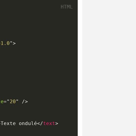
=1.0
"
>
le
=
"
20
"
/>
>
Texte ondulé
</
text
>