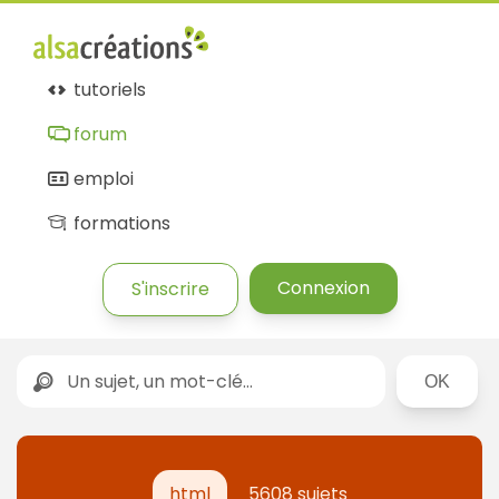
tutoriels
forum
emploi
formations
Connexion
S'inscrire
Rechercher
html
5608 sujets